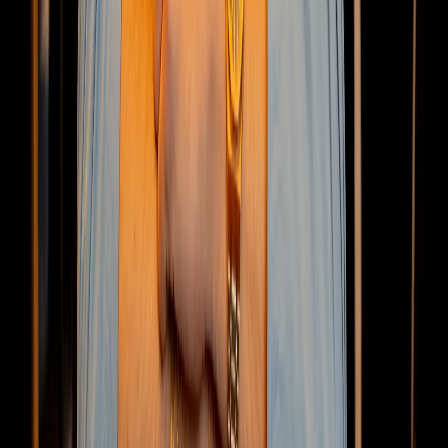
La première communauté de formation poker en France.
Devenez vraiment gagnant au poker.