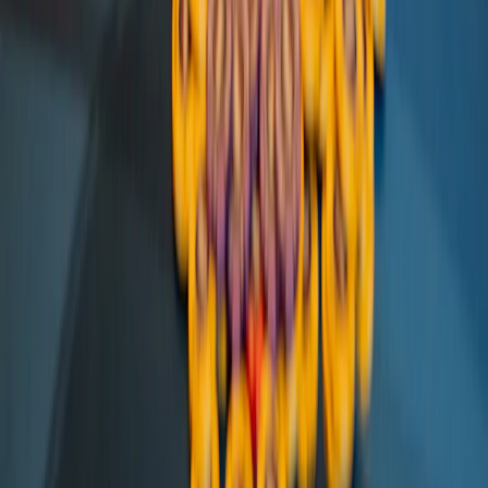
Avis & Témoignages
Support
Discord
YouTube
Légal
Mentions Légales
Confidentialité
CGU
CGS
©
2026
PokerPro.fr — ELEARNINGCARDS FZCO. Tous droits
réservés.
Le poker implique des risques financiers. Jouez de manière
responsable.
Site réalisé par
Dwenola.com
♠
Nouveau