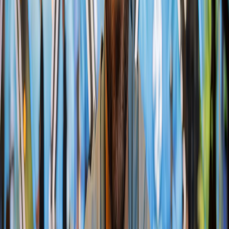
Florian : 2è pour un total de 3 104.64$
On continue sur notre lancée des 3k€ avec cette fois-ci
Florian.
Florian a malheureusement fini 2è de son tournoi et
n'empoche donc pas le gain du premier.
Cependant, on peut dire que Florian remporte un joli graal.
On te souhaite encore plus de perfs comme celle-ci Florian
!