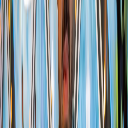
bounties
que d'euro pour sa première place.
Ce genre de profil est rare et promet de belles
performances par la suite.