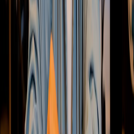
Voir la vidéo gratuite
#
les élèves de la semaine
#
mtt
♠
♦
Prêt à transformer votre jeu ?
Rejoignez les 20 000+ joueurs qui ont choisi PokerPro pour
devenir gagnants au poker.
Démarrer gratuitement