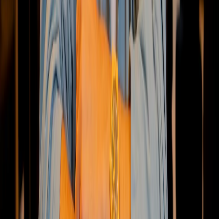
Voir les avis
20 000+
Joueurs formés
4.6/5
TrustPilot
1 800+
Vidéos stratégiques
2 000+
Membres Discord