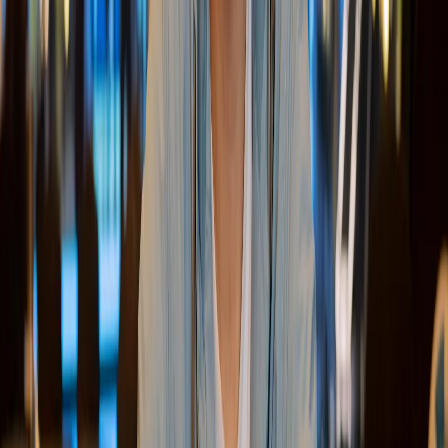
Matthieu : 3è d'un tournoi Wina pour 1 600.88€
C'est certes moitié moins que Florian, mais ça reste tout
de même une perf à 4 chiffres.
Peu de personnes arrivent à faire des wins à 4 chiffres
aussi jeune.
De plus, Matthieu nous donne un petit tips : Pour la
Daronne = un monument pour les regs de petites limites.