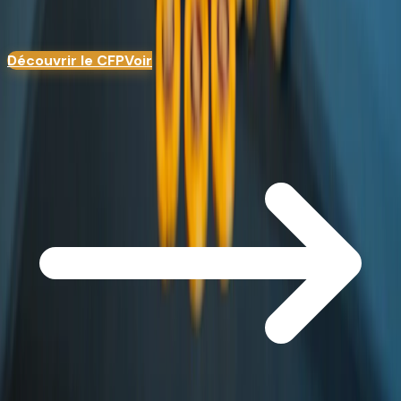
Coaching for Profit
— le programme signature de PokerPro
est dévoilé.
dévoilé
Découvrir le CFP
Voir