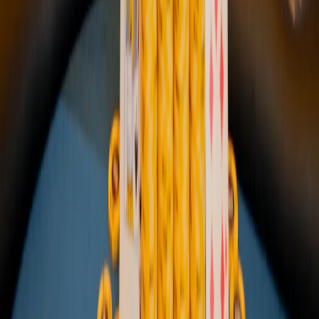
Se Former
Formation PokerPRO 3
Les Challenges
Les Clubs
Coaching
Coaching for Profit
Ressources