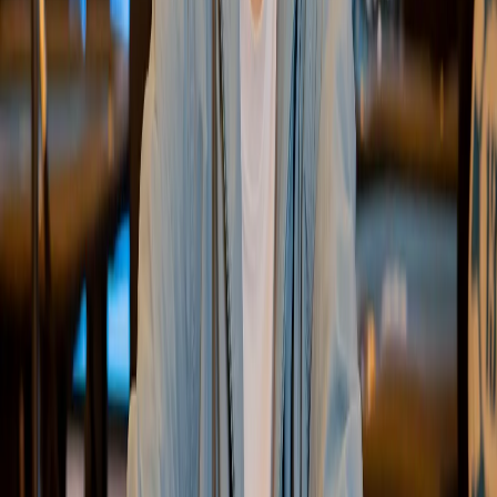
Démarrer gratuitement