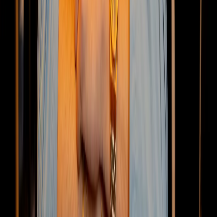
La première communauté de formation poker en France.
Devenez vraiment gagnant au poker.