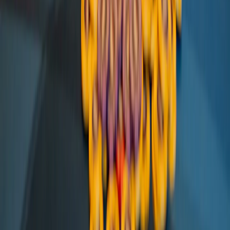
Support
Discord
YouTube
Légal
Mentions Légales
Confidentialité
CGU
CGS
©
2026
PokerPro.fr — ELEARNINGCARDS FZCO. Tous droits
réservés.
Le poker implique des risques financiers. Jouez de manière
responsable.
Site réalisé par
Dwenola.com
♠
Nouveau