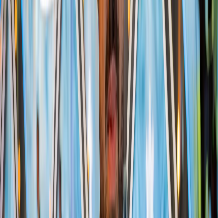
connectors) sont particulièrement appréciés pour leur
potentiel de quinte et couleur.
Parcourir le lexique
Q
R
S
T
U
V