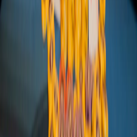
Se Former
Formation PokerPRO 3
Les Challenges
Les Clubs
Coaching
Coaching for Profit
Ressources
Guides Gratuits
Blog
Règles du Poker
Combinaisons
Lexique Poker
Communauté
Coaching
Avis & Témoignages