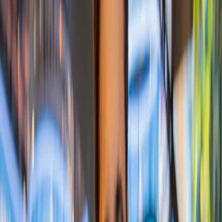
Définition
Se dit de cartes de départ de la même enseigne (couleur).
Les mains suited ont plus de valeur car elles peuvent
réaliser une couleur.
Explication détaillée
Le terme "Suited" est couramment utilisé dans le poker
moderne. Se dit de cartes de départ de la même enseigne
(couleur). Les mains suited ont plus de valeur car elles
peuvent réaliser une couleur. Ce concept fait partie du
vocabulaire essentiel que tout joueur de poker, qu'il soit
débutant ou expérimenté, se doit de maîtriser pour
communiquer efficacement à la table et comprendre les
analyses stratégiques.
Dans le contexte d'une partie, comprendre la signification
de "Suited" permet de mieux appréhender les situations de
jeu et de prendre des décisions plus éclairées. Que ce soit
en cash game, en tournoi ou en Sit & Go, ce terme revient