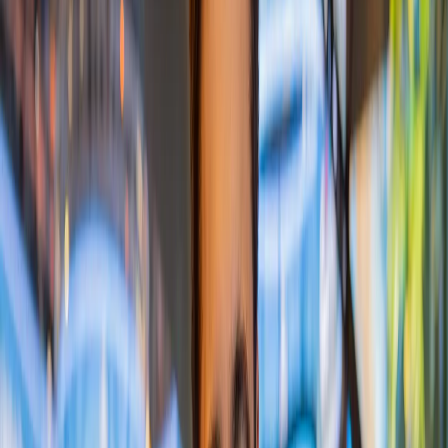
Définition
Argent que le joueur ne peut pas se permettre de perdre,
ce qui affecte négativement ses décisions. Jouer avec de
la 'scared money' mène à un jeu trop passif et craintif.
Explication détaillée
Le terme "Scared Money" est couramment utilisé dans le
poker moderne. Argent que le joueur ne peut pas se
permettre de perdre, ce qui affecte négativement ses
décisions. Jouer avec de la 'scared money' mène à un jeu
trop passif et craintif. Ce concept fait partie du
vocabulaire essentiel que tout joueur de poker, qu'il soit
débutant ou expérimenté, se doit de maîtriser pour
communiquer efficacement à la table et comprendre les
analyses stratégiques.
Dans le contexte d'une partie, comprendre la signification
de "Scared Money" permet de mieux appréhender les
situations de jeu et de prendre des décisions plus