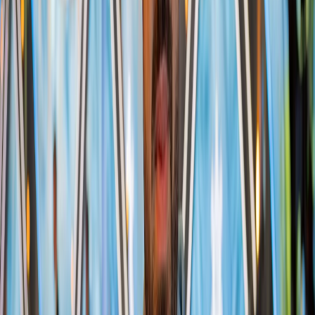
Voir tous les termes