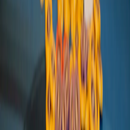
Les Clubs
Coaching
Coaching for Profit
Ressources
Guides Gratuits
Blog
Règles du Poker
Combinaisons
Lexique Poker
Communauté
Coaching
Avis & Témoignages
Support
Discord
YouTube
Légal