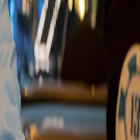
onviviale, des tournois excitants et une sécurité optimale.
promotions attractives.
 jeu passionnante, avec une grande variété de jeux, des
es les plus réputés et les plus fiables de l'industrie en
xcitation du poker en ligne dès aujourd'hui en France.
rs gagnants depuis 2017.