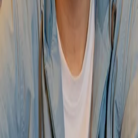
 offrant une expérience de jeu variée. Il offre une plateforme c
e une variété de jeux de poker, des tournois réguliers et des 
Conclusion
sibles en France, vous vous assurez de vivre une expérience de
max, partypoker, Unibet Poker et PMU Poker font partie des sit
ersonnelles, de votre
niveau de compétence
et profitez de l'e
ViraL (champion du monde 2025) utilise pour former des joueu
devenir gagnants au poker.