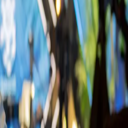
é de jeux de poker, des tournois réguliers et une plateforme
ais aussi de promotions régulières et de la possibilité de
tique pour jouer en déplacement.
eurs de tous niveaux. Le site propose une variété de jeux de
istance clientèle et ses promotions attractives. Les joueurs
 interface conviviale, des tournois réguliers et une variété de
urnois de différentes envergures, de tables de cash game et