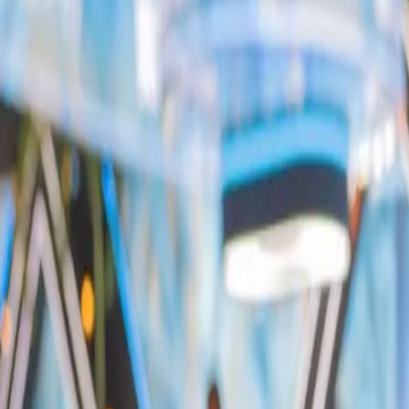
C'est la grosse session. Comme annoncé dans son générique
environs 150000€ sur partypoker.com.
La méthode secrète de YoH ViraL
Découvrez dans cette vidéo gratuite les 2 piliers que YoH 
Voir la vidéo gratuite
#
articles poker
#
mtt
♠
♦
Prêt à transformer votre jeu ?
Rejoignez les 20 000+ joueurs qui ont choisi PokerPro pour 
Démarrer gratuitement