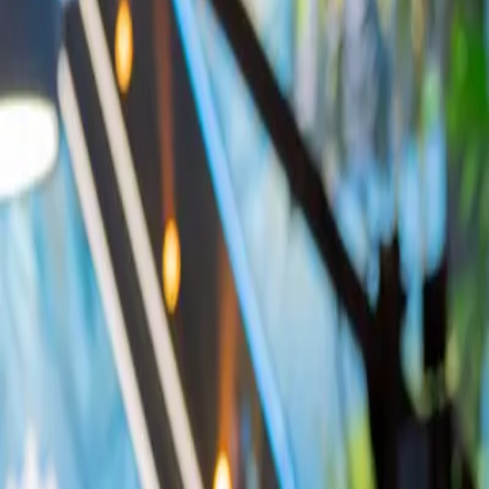
n direct sur Twitch en remportant la somme de 168000$ soit
rs gagnants depuis 2017.