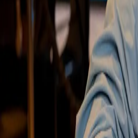
Voir les avis
20 000+
Joueurs formés