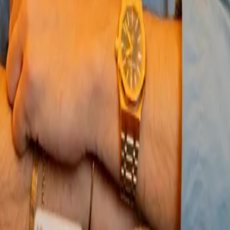
enez vraiment gagnant au poker.