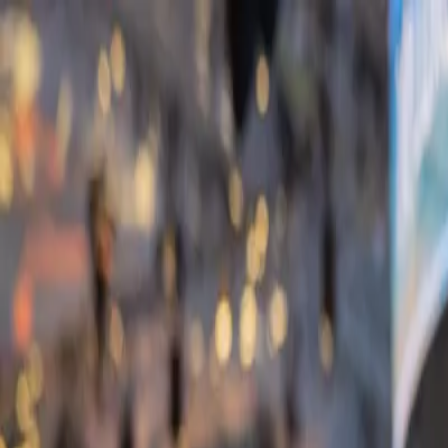
Se Former
Coaching
CFP
New
Blog
Guides Gratuits
Avis
Connexion
Commencer
♠
Formation PokerPRO 3
♦
Challenges
♣
Clubs
♥
Coaching
♛
CFP 
Connexion
Commencer
Accueil
/
Blog
/
Reprise des streamings YoH ViraL
Actualités PokerPRO.FR
2 min
de lecture
Reprise des streamings YoH ViraL
Y
YoH ViraL
18 juillet 2021