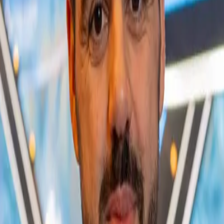
e Weekend!
suprises!
son bénéfice lors de la YoH ViraL's Game au casino Dragonara.
ViraL (champion du monde 2025) utilise pour former des joueu
devenir gagnants au poker.