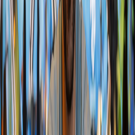
jeu.
Une ambiance unique aux WSOP
Outre la compétition intense, les WSOP offrent également
un environnement unique pour les joueurs et les amateurs
de poker. L'événement attire un grand nombre de médias,
de sponsors et de personnalités influentes de l'industrie.
C'est une occasion privilégiée de se connecter avec
d'autres passionnés de poker, d'échanger des stratégies,
de participer à des séminaires éducatifs et de célébrer
ensemble leur amour pour le jeu.
L'impact des WSOP dépasse largement les salles de poker
de Las Vegas. Grâce aux retransmissions télévisées et à la
couverture médiatique internationale, les WSOP sont suivis
par des millions de téléspectateurs à travers le monde. Les
spectateurs peuvent vivre l'excitation des mains décisives,
ressentir l'adrénaline des mises et s'immerger dans
l'ambiance électrique qui règne lors de chaque édition des
WSOP. Cette exposition médiatique a contribué à