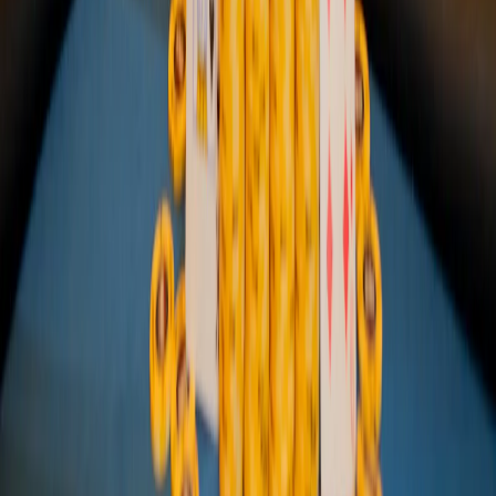
Se Former
Formation PokerPRO 3
Les Challenges
Les Clubs
Coaching
Coaching for Profit
Ressources
Guides Gratuits
Blog
Règles du Poker
Combinaisons
Lexique Poker