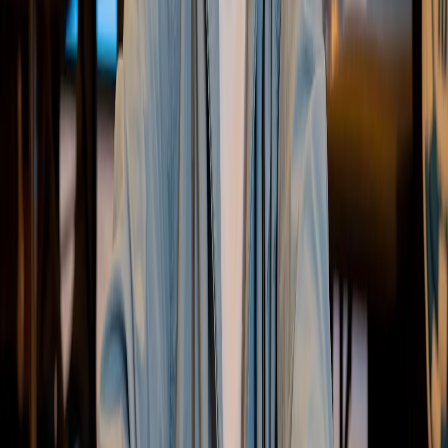
Voir les avis
20 000+
Joueurs formés
4.6/5
TrustPilot
1 800+
Vidéos stratégiques