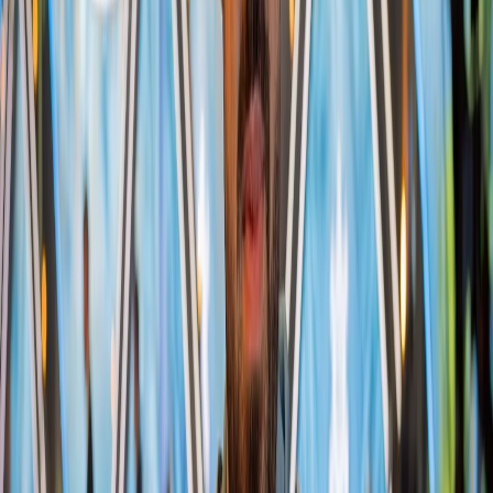
Cependant, les WSOP ne se limitent pas au Main Event. Le
calendrier complet des WSOP comprend une variété de
tournois dans différentes variantes de poker, offrant ainsi
une plateforme pour tous les styles de jeu. Des tournois
d'Omaha à la hauteur d'enjeux vertigineux, des
compétitions de Seven Card Stud au format mixte, et
même des épreuves de poker en ligne, les WSOP
proposent un éventail diversifié de possibilités pour les
joueurs de tous niveaux.
Un aspect qui distingue les WSOP est le fameux bracelet
en or, récompense ultime pour chaque vainqueur de
tournoi. Ces bracelets, symboles de réussite et de
distinction, sont arborés fièrement par les joueurs les plus
talentueux et les plus respectés de la planète poker. Ils
sont synonymes de maîtrise, d'endurance et de
persévérance, et leur acquisition est considérée comme le
couronnement d'une carrière dans le poker. Pour de
nombreux joueurs, remporter un bracelet WSOP
représente l'accomplissement de toute une vie dédiée au