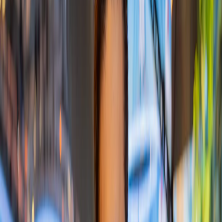
Hello la famille,
j’espère que vous allez bien ! Vous le savez, en ce moment
ont lieu les championnats du monde de poker, les WSOP à
Vegas.
Un rendez-vous immanquable pour tous les amants du
poker, amateurs et professionnels. Des milliers de joueurs
de toutes les nationalités font le déplacement à Vegas
pour jouer les plus beaux tournois au monde avec à la clé
des prix énormes et le graal : Le bracelet de champion du
monde des WSOP !
Pour tous les amants de poker, c’est la période de l’année
la plus chargée, avec des dizaines de tournois répartis en
un mois et demi.
Qui n’aimerait pas partir à Vega et vivre le rêve de tout