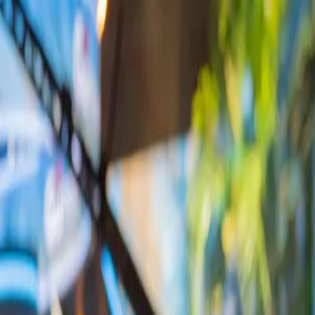
 Poker (WSOP) moving from Rio to the Bally’s/Paris