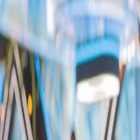
Découvrez dans cette vidéo gratuite les 2 piliers que YoH 
Voir la vidéo gratuite
#
actualité poker
#
mtt
#
live
#
wsop
♠
♦
Prêt à transformer votre jeu ?
Rejoignez les 20 000+ joueurs qui ont choisi PokerPro pour 
Démarrer gratuitement