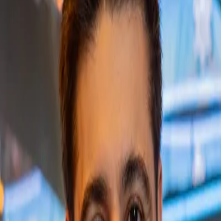
partiront du RIO én 2022 pour avoir lieu au Strip.
r la dernière fois.
eu au casino Ballys:
uddenly canceled by Bally’s as a result of the World Series of