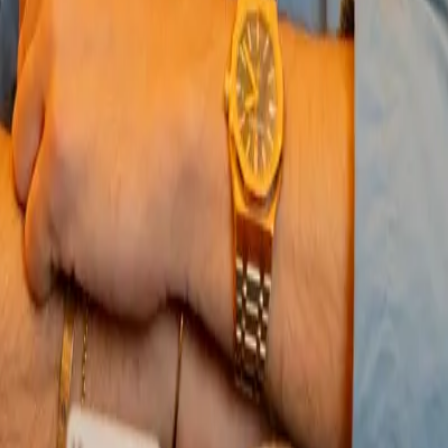
enez vraiment gagnant au poker.