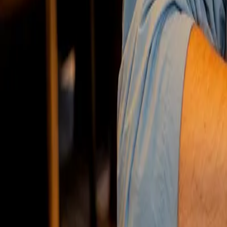
La première communauté de formation poker en France. Dev