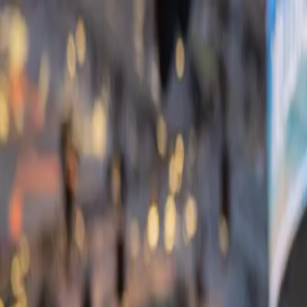
Se Former
Coaching
CFP
New
Blog
Guides Gratuits
Avis
Connexion
Commencer
♠
Formation PokerPRO 3
♦
Challenges
♣
Clubs
♥
Coaching
♛
CFP 
Connexion
Commencer
Accueil