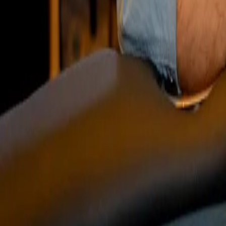
Explication détaillée
Le terme "Variance" est couramment utilisé dans le poker m
connaître de longues périodes de pertes à cause de la varian
de maîtriser pour communiquer efficacement à la table et c
Dans le contexte d'une partie, comprendre la signification d
cash game, en tournoi ou en Sit & Go, ce terme revient régu
Comprendre ce concept est essentiel pour tout joueur qui s
de tirer le meilleur parti des ressources pédagogiques, de
Exemple d'utilisation
«
Le joueur a décidé de faire Variance avec ses As, ce qui lui
Termes liés
Downswing