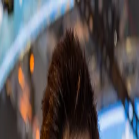
— Coaching for Profit
Blog
Guides Gratuits
Avis