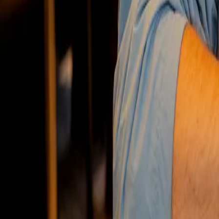
Variance
V
Variance
Les fluctuations naturelles des résultats au poker dues au
Définition
Les fluctuations naturelles des résultats au poker dues au