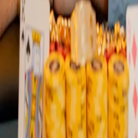
oderne. Les fluctuations naturelles des résultats au poker d
ce. Ce concept fait partie du vocabulaire essentiel que tout 
omprendre les analyses stratégiques.
e "Variance" permet de mieux appréhender les situations de je
lièrement dans les discussions entre joueurs et dans les cont
ouhaite progresser et atteindre un niveau de jeu compétitif.
s analyses de mains et des échanges au sein de la communauté
 a permis de maximiser la valeur de sa main dans cette situatio