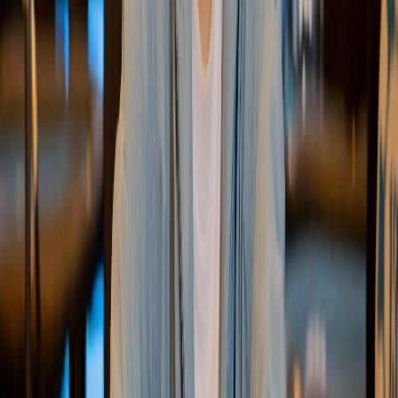
Indice comportemental involontaire qui trahit la force ou la
faiblesse de la main d'un adversaire. Les tells peuvent être
physiques (gestes, expressions) ou liés aux patterns de
mise.
Tentative de Vol
Relance en position tardive avec une main marginale dans
le but de remporter les blindes sans opposition. Le steal
est un mouvement fondamental de la stratégie préflop.
Tête-à-Tête
Confrontation entre deux joueurs uniquement. Terme
français pour heads-up. Peut désigner un format de jeu ou
la phase finale d'un tournoi.
Texas Hold'em
La variante de poker la plus jouée au monde. Chaque
joueur reçoit deux cartes fermées et utilise cinq cartes