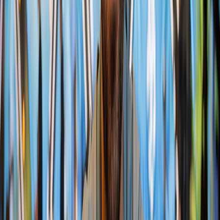
Voir tous les termes
Vidéo offerte
La méthode secrète de YoH ViraL
Découvrez les 2 piliers pour devenir un joueur gagnant au
poker
Accéder gratuitement