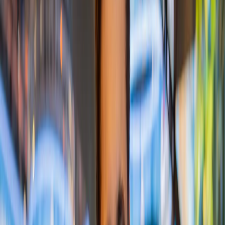
Définition
Compétition de poker où tous les joueurs commencent
avec le même nombre de jetons et jouent jusqu'à
l'élimination. Les places payées reçoivent une part du
prizepool.
Explication détaillée
Le terme "Tournoi" est couramment utilisé dans le poker
moderne. Compétition de poker où tous les joueurs
commencent avec le même nombre de jetons et jouent
jusqu'à l'élimination. Les places payées reçoivent une part
du prizepool. Ce concept fait partie du vocabulaire
essentiel que tout joueur de poker, qu'il soit débutant ou
expérimenté, se doit de maîtriser pour communiquer
efficacement à la table et comprendre les analyses
stratégiques.
Dans le contexte d'une partie, comprendre la signification