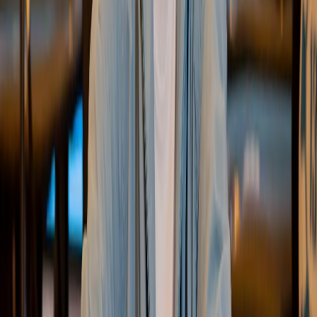
Terme français pour check : ne pas miser tout en restant
dans le coup quand personne n'a encore misé dans le tour.
Pass
Se coucher (fold), abandonner sa main. Terme plus ancien
pour désigner l'action de passer son tour définitivement.
Passer
Abandonner sa main en se couchant. Le joueur qui passe
ne peut plus prétendre au pot en cours.
Pay Off
Payer une mise en sachant qu'on est probablement battu,
mais en estimant que le pot est trop gros pour folder. Se
faire 'pay off' signifie extraire de la valeur d'un adversaire.
Petite Blinde