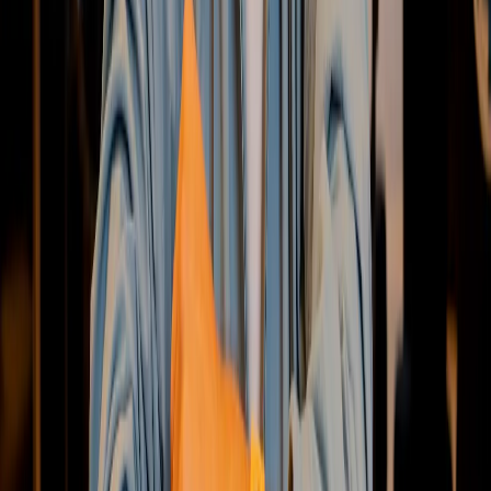
Voir les avis