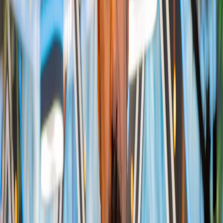
départ au Texas Hold'em. Référence aux initiales AA de la
compagnie aérienne.
Bullets
Surnom donné à la paire d'As (AA) au poker, en référence à
la forme des As qui ressemblent à des balles.
Paire
Main composée de deux cartes de même rang. La paire est
la combinaison la plus basique au poker, battant la carte
haute mais perdant contre deux paires et au-delà.
Parcourir le lexique
N
O
P
Q
R
S