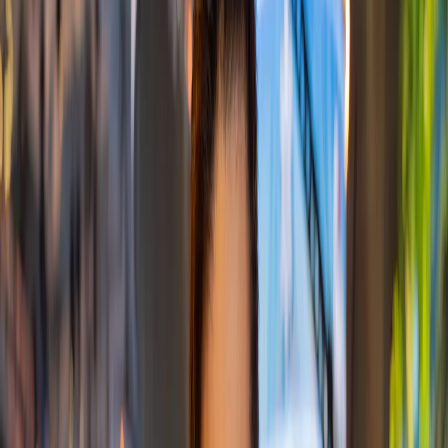
Pocket Rockets
P
Pocket Rockets
Surnom donné à la paire d'As (AA), la meilleure main de
départ au Hold'em. Les 'rockets' symbolisent la puissance
de cette main.