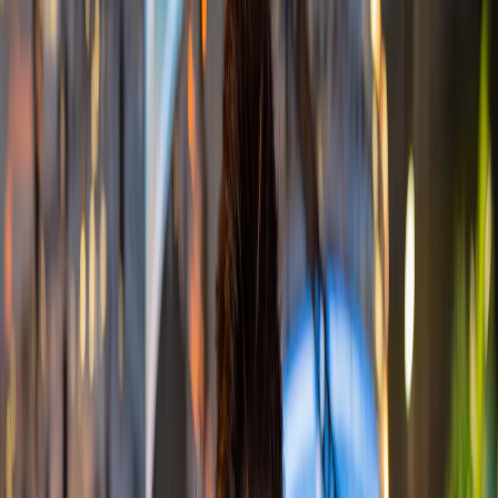
Lexique