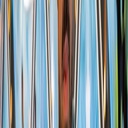
cherchent à survivre pour atteindre les prix.
Parcourir le lexique
K
L
M
N
O
P