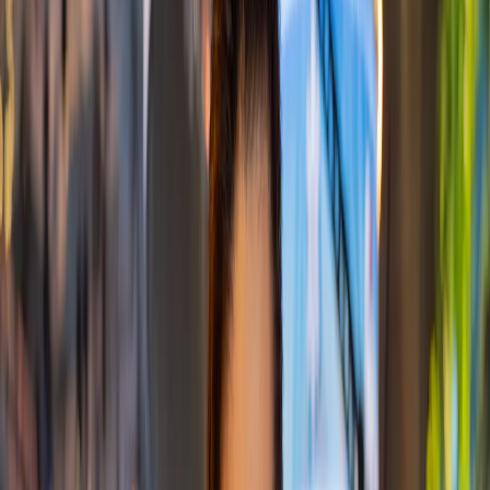
MTT
M
MTT
Multi-Table Tournament : tournoi de poker impliquant
plusieurs tables de joueurs. Les joueurs sont redistribués
au fur et à mesure des éliminations jusqu'à la table finale.