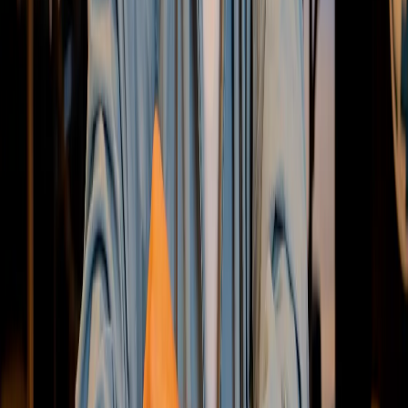
blindes.
♠
♦
Envie de maîtriser le poker ?
Connaître le vocabulaire, c'est bien. Savoir l'appliquer à la
table, c'est mieux. Nos formations vous accompagnent de
A à Z.
Démarrer gratuitement