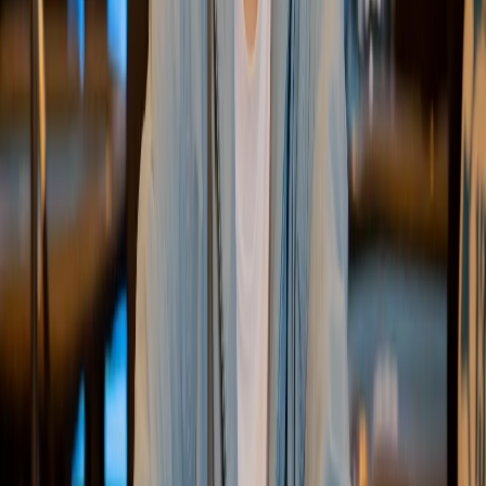
noirs, la main supposée de Wild Bill Hickok lors de son
assassinat.
Main Event
Le tournoi principal et le plus prestigieux d'un festival de
poker. Le Main Event des WSOP (World Series of Poker) est
le tournoi le plus célèbre au monde.
Main Pot
Pot principal auquel tous les joueurs encore en lice
peuvent prétendre. Quand un joueur fait all-in et que
d'autres continuent à miser, un pot parallèle (side pot) est
créé.
Maverick
Surnom donné à la main Dame-Valet (Q-J), inspiré du film
et de la série télévisée 'Maverick' sur un joueur de poker du
Far West.