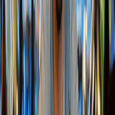
Autres termes en
M
M-Ratio
Indicateur calculé en divisant son tapis par le coût d'un
tour de table (blindes + antes). Le M indique combien de
tours un joueur peut survivre passivement et guide ses