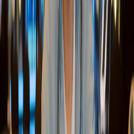
décisions stratégiques en tournoi.
Main
Les cartes détenues par un joueur. Aussi utilisé pour
désigner un coup joué du début à la fin.
Main Dominante
Main qui a un avantage significatif sur une autre car elles
partagent une carte commune mais le kicker est supérieur.
AK domine AQ.
Main Dominée
Main désavantagée face à une main dominante. Par
exemple, AJ est dominée par AK car en cas de touche d'un
As, le kicker Valet perd face au Roi.
Main du Mort
Traduction de 'Dead Man's Hand'. Deux paires As-Huit