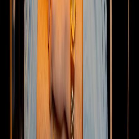
La première communauté de formation poker en France.
Devenez vraiment gagnant au poker.