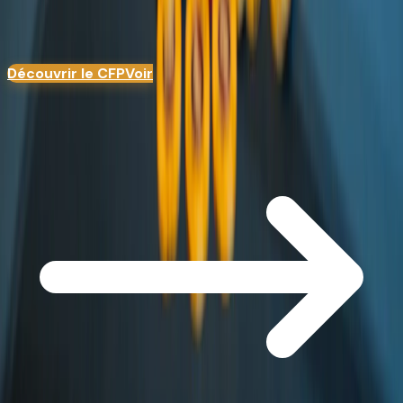
Coaching for Profit
— le programme signature de PokerPro
est dévoilé.
dévoilé
Découvrir le CFP
Voir