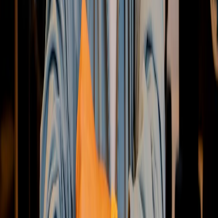
Voir les avis