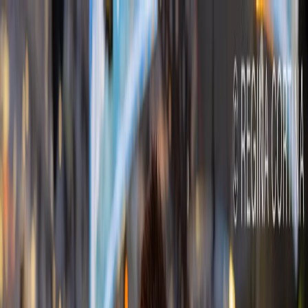
Se Former
Coaching
CFP
New
Blog
Guides Gratuits
Avis
Connexion
Commencer
♠
Formation PokerPRO 3
♦
Challenges
♣
Clubs
♥
Coaching
♛
CFP
— Coaching for Profit
Blog
Guides Gratuits
Avis
Connexion
Commencer
Accueil