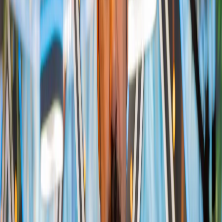
montant fixe (limit) ou au montant du pot (pot-limit).
No-Limit
Format de poker où il n'y a pas de limite maximale de mise.
Un joueur peut miser l'intégralité de ses jetons à tout
moment. Le No-Limit Hold'em est la variante la plus
populaire au monde.
Pot-Limit
Format de poker où la mise maximale autorisée est limitée
au montant du pot actuel. Très populaire en Omaha (PLO).
Parcourir le lexique
J
K
L
M
N
O