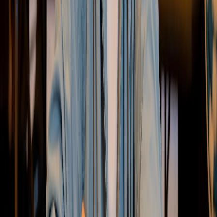
Capacité à analyser le jeu d'un adversaire pour deviner sa
main probable. Lire un joueur implique d'observer ses
patterns, tells et tendances.
Liste d'Attente
File d'attente pour s'asseoir à une table de poker quand
toutes les places sont occupées. Le floorman gère la liste
d'attente.
♠
♦
Envie de maîtriser le poker ?
Connaître le vocabulaire, c'est bien. Savoir l'appliquer à la
table, c'est mieux. Nos formations vous accompagnent de
A à Z.
Démarrer gratuitement