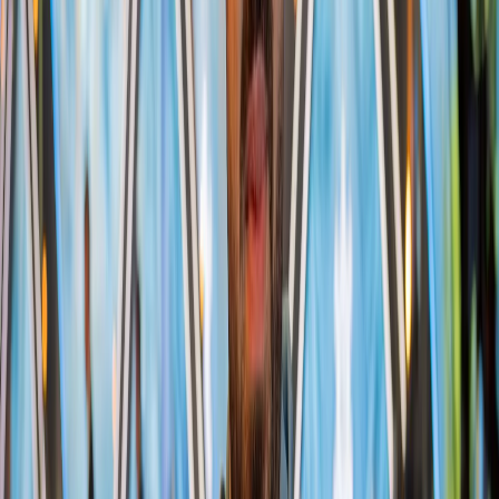
Voir tous les termes
Vidéo offerte
La méthode secrète de YoH ViraL