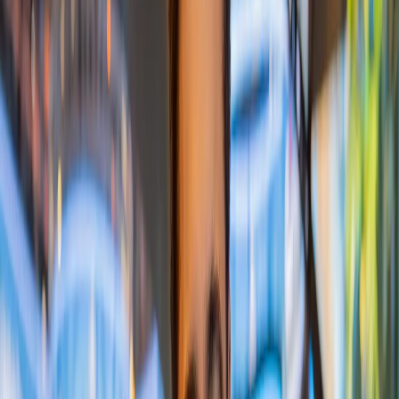
Définition
Format de poker où les mises sont fixées à des montants
prédéterminés. Chaque tour d'enchères a un montant de
mise et de relance fixe, limitant la variance.
Explication détaillée
Le terme "Limit Poker" est couramment utilisé dans le poker
moderne. Format de poker où les mises sont fixées à des
montants prédéterminés. Chaque tour d'enchères a un
montant de mise et de relance fixe, limitant la variance. Ce
concept fait partie du vocabulaire essentiel que tout
joueur de poker, qu'il soit débutant ou expérimenté, se
doit de maîtriser pour communiquer efficacement à la
table et comprendre les analyses stratégiques.
Dans le contexte d'une partie, comprendre la signification
de "Limit Poker" permet de mieux appréhender les
situations de jeu et de prendre des décisions plus
éclairées. Que ce soit en cash game, en tournoi ou en Sit &