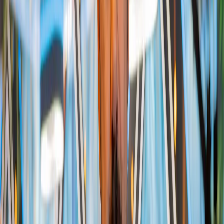
Jackpot Poker
Format de tournoi rapide à trois joueurs (Spin & Go) où le
prize pool est déterminé aléatoirement par un tirage au
sort, pouvant multiplier le buy-in jusqu'à plusieurs milliers
de fois.
Bad Beat
Coup perdu de manière improbable, lorsqu'un joueur
largement favori est battu par un adversaire qui touche
une carte miraculeuse. Exemple : avoir As-As et perdre
contre 7-2 qui touche deux paires sur la river.
Parcourir le lexique
H
I
J
K
L
M