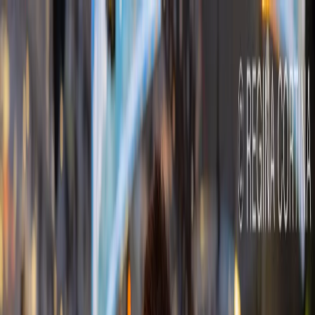
Se Former
Coaching
CFP
New
Blog
Guides Gratuits
Avis
Connexion
Commencer
♠
Formation PokerPRO 3
♦
Challenges
♣
Clubs
♥
Coaching
♛
CFP
— Coaching for Profit
Blog
Guides Gratuits
Avis
Connexion
Commencer
Accueil