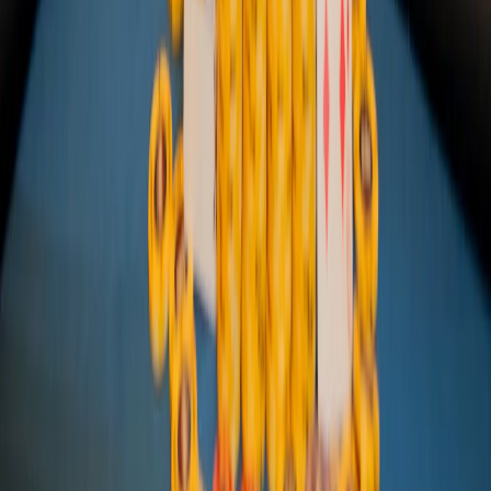
Se Former
Formation PokerPRO 3
Les Challenges
Les Clubs
Coaching
Coaching for Profit
Ressources
Guides Gratuits