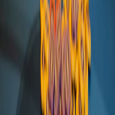
Blog
Règles du Poker
Combinaisons
Lexique Poker
Communauté
Coaching
Avis & Témoignages
Support
Discord
YouTube
Légal
Mentions Légales
Confidentialité
CGU
CGS
©
2026
PokerPro.fr — ELEARNINGCARDS FZCO. Tous droits
réservés.