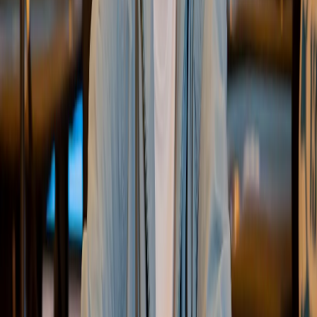
d'information sur l'action adverse.
Jouer le Tableau
Utiliser les cinq cartes communautaires comme sa main
finale, sans utiliser aucune de ses cartes privatives. Le pot
est alors généralement partagé.
Joueur Actif
Joueur qui est encore en lice dans le coup en cours et n'a
pas encore foldé.
Joueur Professionnel
Joueur qui vit du poker comme activité principale. Les pros
se distinguent par leur discipline, leur gestion de bankroll
et leur maîtrise stratégique.
Joueur Serré
Joueur qui ne joue que peu de mains, sélectionnant