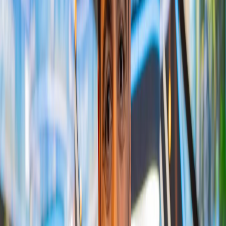
de "Jackpot" permet de mieux appréhender les situations
de jeu et de prendre des décisions plus éclairées. Que ce
soit en cash game, en tournoi ou en Sit & Go, ce terme
revient régulièrement dans les discussions entre joueurs et
dans les contenus de formation.
Comprendre ce concept est essentiel pour tout joueur qui
souhaite progresser et atteindre un niveau de jeu
compétitif. La maîtrise du vocabulaire poker vous
permettra également de tirer le meilleur parti des
ressources pédagogiques, des analyses de mains et des
échanges au sein de la communauté poker.
Exemple d'utilisation
«
Le joueur a décidé de faire Jackpot avec ses As, ce qui lui
a permis de maximiser la valeur de sa main dans cette
situation.
»
Termes liés