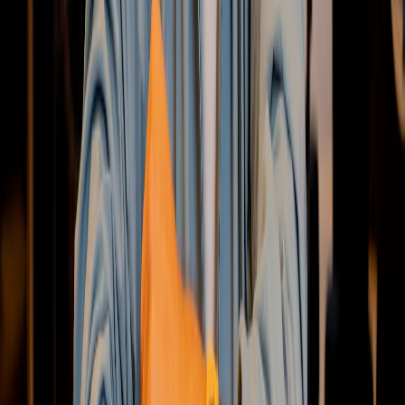
Voir les avis
20 000+