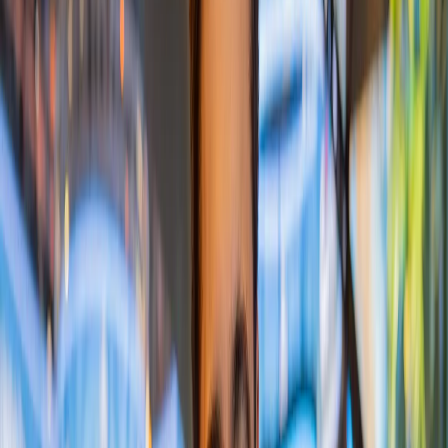
Définition
Cagnotte spéciale offerte dans certaines salles de poker
quand un joueur perd avec une main très forte (bad beat
jackpot). Le montant peut atteindre des sommes
considérables.
Explication détaillée
Le terme "Jackpot" est couramment utilisé dans le poker
moderne. Cagnotte spéciale offerte dans certaines salles
de poker quand un joueur perd avec une main très forte
(bad beat jackpot). Le montant peut atteindre des
sommes considérables. Ce concept fait partie du
vocabulaire essentiel que tout joueur de poker, qu'il soit
débutant ou expérimenté, se doit de maîtriser pour
communiquer efficacement à la table et comprendre les
analyses stratégiques.
Dans le contexte d'une partie, comprendre la signification