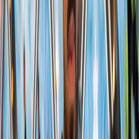
Voir tous les termes
Vidéo offerte
La méthode secrète de YoH ViraL