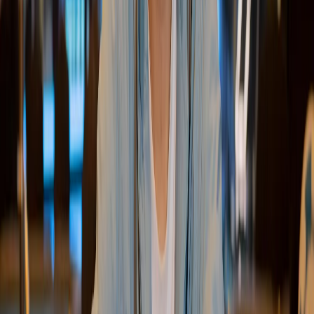
Miser all-in, pousser tous ses jetons. Synonyme de shove
ou push. Souvent utilisé dans le contexte d'un open-shove
préflop.
Jetons Supplémentaires
Jetons additionnels acquis via un add-on ou un rebuy en
tournoi. Permettent de reconstituer ou d'augmenter son
tapis.
Jouer dans le Noir
Jouer sans regarder ses cartes, à l'aveugle. Certains
joueurs le font pour l'adrénaline ou pour donner une image
imprévisible.
Jouer Hors Position
Agir avant son adversaire dans un tour d'enchères, ce qui
constitue un désavantage stratégique car on n'a pas