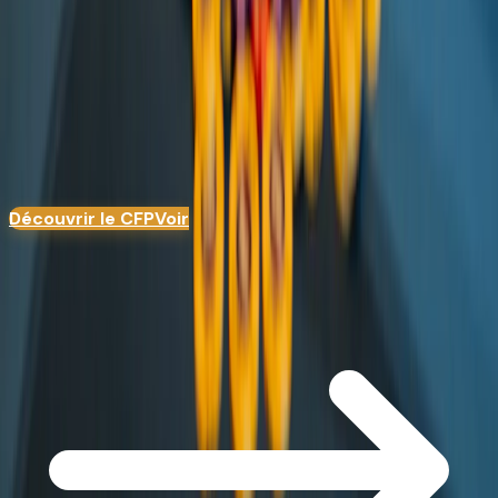
responsable.
Site réalisé par
Dwenola.com
♠
Nouveau
Coaching for Profit
— le programme signature de PokerPro
est dévoilé.
dévoilé
Découvrir le CFP
Voir