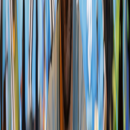
Autres termes en
H