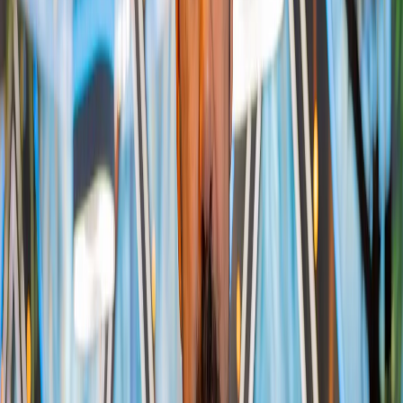
High Card
La combinaison la plus faible au poker : aucune paire,
aucun tirage complété. La main est désignée par sa carte
la plus haute.
Parcourir le lexique
F
G
H
I
J
K