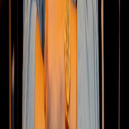
TrustPilot
1 800+
Vidéos stratégiques
2 000+
Membres Discord
La première communauté de formation poker en France.
Devenez vraiment gagnant au poker.