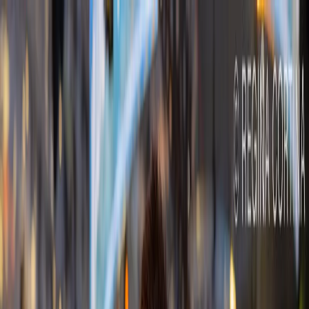
Se Former
Coaching
CFP
New
Blog
Guides Gratuits
Avis
Connexion
Commencer
♠
Formation PokerPRO 3
♦
Challenges
♣
Clubs
♥
Coaching
♛
CFP
— Coaching for Profit
Blog
Guides Gratuits
Avis
Connexion
Commencer
Accueil