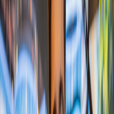
Surnom donné à la paire de deux (22) car le chiffre 2
ressemble à un canard. Aussi appelé 'deuces'.
Explication détaillée
Le terme "Ducks" est couramment utilisé dans le poker
moderne. Surnom donné à la paire de deux (22) car le
chiffre 2 ressemble à un canard. Aussi appelé 'deuces'. Ce
concept fait partie du vocabulaire essentiel que tout
joueur de poker, qu'il soit débutant ou expérimenté, se
doit de maîtriser pour communiquer efficacement à la
table et comprendre les analyses stratégiques.
Dans le contexte d'une partie, comprendre la signification
de "Ducks" permet de mieux appréhender les situations de
jeu et de prendre des décisions plus éclairées. Que ce soit
en cash game, en tournoi ou en Sit & Go, ce terme revient
régulièrement dans les discussions entre joueurs et dans
les contenus de formation.