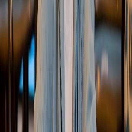
Mains dominées qui partagent une carte avec la main
adverse mais ont un kicker inférieur. Par exemple, A-J est
dominé par A-K car le Valet perd face au Roi.
Dominating Hands
Mains qui dominent d'autres mains, c'est-à-dire qui
partagent une carte avec l'adversaire tout en ayant un
kicker supérieur. A-K domine A-Q.
Donk Bet
Mise effectuée hors position par un joueur qui n'était pas
l'agresseur au tour précédent, prenant ainsi l'initiative de
manière inattendue. Historiquement considéré comme un
mauvais jeu, mais utilisé stratégiquement dans le poker
moderne.
Donneur
Personne qui distribue les cartes. En casino, c'est un