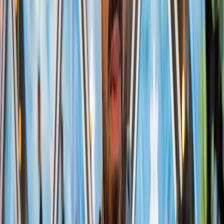
Voir tous les termes
Vidéo offerte
La méthode secrète de YoH ViraL
Découvrez les 2 piliers pour devenir un joueur gagnant au
poker
Accéder gratuitement