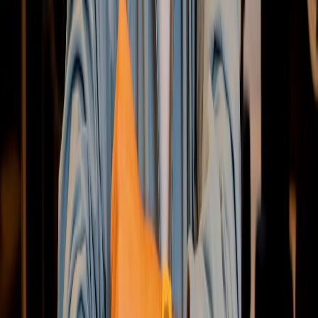
Voir les avis
20 000+
Joueurs formés