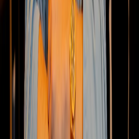
4.6/5
TrustPilot
1 800+
Vidéos stratégiques
2 000+
Membres Discord
La première communauté de formation poker en France.
Devenez vraiment gagnant au poker.