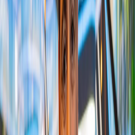
Comprendre ce concept est essentiel pour tout joueur qui
souhaite progresser et atteindre un niveau de jeu
compétitif. La maîtrise du vocabulaire poker vous
permettra également de tirer le meilleur parti des
ressources pédagogiques, des analyses de mains et des
échanges au sein de la communauté poker.
Exemple d'utilisation
«
Le joueur a décidé de faire Ducks avec ses As, ce qui lui a
permis de maximiser la valeur de sa main dans cette
situation.
»
Termes liés
Deuces
Paire de deux, la plus petite paire possible au poker. Aussi
appelée 'ducks' en raison de la forme du chiffre 2 qui
ressemble à un canard.