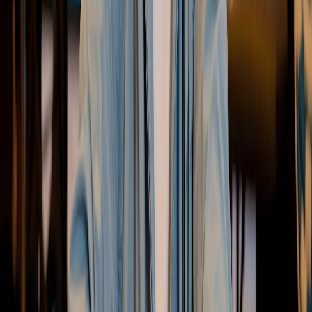
Donk Bet
Mise effectuée hors position par un joueur qui n'était pas
l'agresseur au tour précédent, prenant ainsi l'initiative de
manière inattendue. Historiquement considéré comme un
mauvais jeu, mais utilisé stratégiquement dans le poker
moderne.
Donneur
Personne qui distribue les cartes. En casino, c'est un
croupier professionnel. En partie privée, le rôle tourne
entre les joueurs.
Door Card
Au stud poker, la première carte ouverte distribuée à
chaque joueur. Elle influence la stratégie initiale et donne
des informations aux autres joueurs.
♠
♦