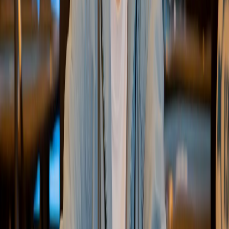
rouge. L'une des quatre couleurs au poker.
Disconnect Protection
Protection offerte par les salles de poker en ligne aux
joueurs déconnectés involontairement. Le joueur est
considéré all-in pour le pot en cours au moment de la
déconnexion.
Dominated Hands
Mains dominées qui partagent une carte avec la main
adverse mais ont un kicker inférieur. Par exemple, A-J est
dominé par A-K car le Valet perd face au Roi.
Dominating Hands
Mains qui dominent d'autres mains, c'est-à-dire qui
partagent une carte avec l'adversaire tout en ayant un
kicker supérieur. A-K domine A-Q.