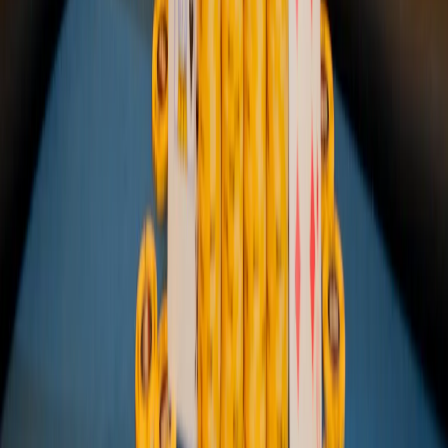
Se Former