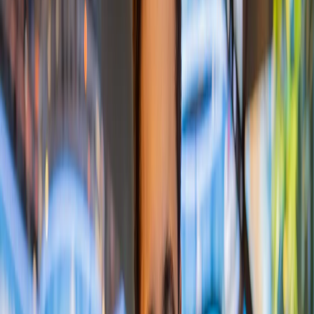
Définition
Discipline de gestion de son capital poker consistant à ne
jouer qu'à des limites proportionnelles à son bankroll. En
général, il est recommandé d'avoir au moins 20 à 30 buy-
ins pour sa limite en cash game.
Explication détaillée
Le terme "Bankroll Management" est couramment utilisé
dans le poker moderne. Discipline de gestion de son
capital poker consistant à ne jouer qu'à des limites
proportionnelles à son bankroll. En général, il est
recommandé d'avoir au moins 20 à 30 buy-ins pour sa
limite en cash game. Ce concept fait partie du vocabulaire
essentiel que tout joueur de poker, qu'il soit débutant ou
expérimenté, se doit de maîtriser pour communiquer
efficacement à la table et comprendre les analyses
stratégiques.