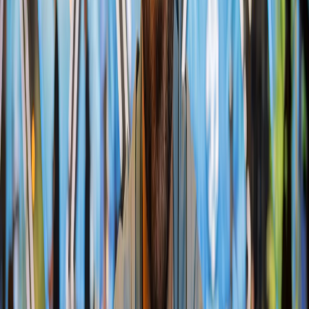
Voir tous les termes
Vidéo offerte
La méthode secrète de YoH ViraL
Découvrez les 2 piliers pour devenir un joueur gagnant au
poker
Accéder gratuitement