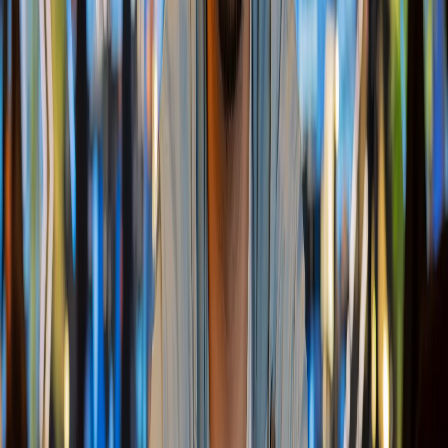
Autres termes en
B
Backdoor
Se dit d'un tirage qui nécessite deux cartes consécutives
favorables (turn ET river) pour se compléter. Par exemple,
un tirage couleur backdoor nécessite deux cartes de la
même couleur sur les deux dernières streets.
Backraise