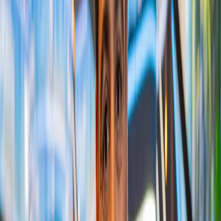
Dans le contexte d'une partie, comprendre la signification
de "Bankroll Management" permet de mieux appréhender
les situations de jeu et de prendre des décisions plus
éclairées. Que ce soit en cash game, en tournoi ou en Sit &
Go, ce terme revient régulièrement dans les discussions
entre joueurs et dans les contenus de formation.
Comprendre ce concept est essentiel pour tout joueur qui
souhaite progresser et atteindre un niveau de jeu
compétitif. La maîtrise du vocabulaire poker vous
permettra également de tirer le meilleur parti des
ressources pédagogiques, des analyses de mains et des
échanges au sein de la communauté poker.
Exemple d'utilisation
«
Le joueur a décidé de faire Bankroll Management avec
ses As, ce qui lui a permis de maximiser la valeur de sa main
dans cette situation.
»
Termes liés