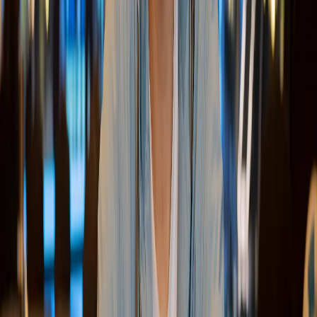
Sur-relance effectuée par un joueur qui avait initialement
juste suivi (call) dans le même tour d'enchères, après qu'un
autre joueur a relancé derrière lui.
Bad Beat
Coup perdu de manière improbable, lorsqu'un joueur
largement favori est battu par un adversaire qui touche
une carte miraculeuse. Exemple : avoir As-As et perdre
contre 7-2 qui touche deux paires sur la river.
Bad Run
Période prolongée de malchance où un joueur subit de
nombreux bad beats et perd régulièrement malgré un jeu
correct. Fait partie de la variance naturelle du poker.
Baleine
Joueur très faible qui perd beaucoup d'argent. Terme
encore plus fort que 'fish', la baleine est un joueur récréatif