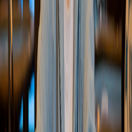
avec un gros bankroll qui distribue généreusement ses
jetons.
Bankroll
Capital total dont dispose un joueur pour jouer au poker.
Une bonne gestion de bankroll est essentielle pour survivre
aux variations naturelles du jeu et éviter la ruine.
Barrel
Mise effectuée sur une street, souvent dans le cadre d'un
bluff étalé sur plusieurs streets. Un 'double barrel' signifie
miser au flop puis au turn.
Basse Limite
Tables de poker où les mises sont faibles (micro-stakes ou
small-stakes). Idéales pour les débutants et les joueurs en
apprentissage.
Belly Buster