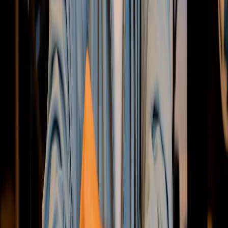
♠
♦
Envie de maîtriser le poker ?
Connaître le vocabulaire, c'est bien. Savoir l'appliquer à la
table, c'est mieux. Nos formations vous accompagnent de
A à Z.
Démarrer gratuitement