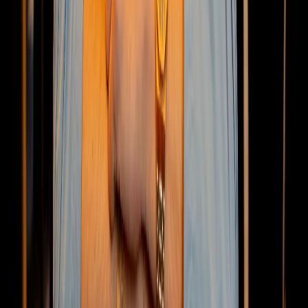
La première communauté de formation poker en France.
Devenez vraiment gagnant au poker.