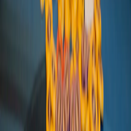
Les Challenges
Les Clubs
Coaching
Coaching for Profit
Ressources
Guides Gratuits
Blog
Règles du Poker
Combinaisons
Lexique Poker
Communauté
Coaching
Avis & Témoignages
Support
Discord
YouTube
Légal