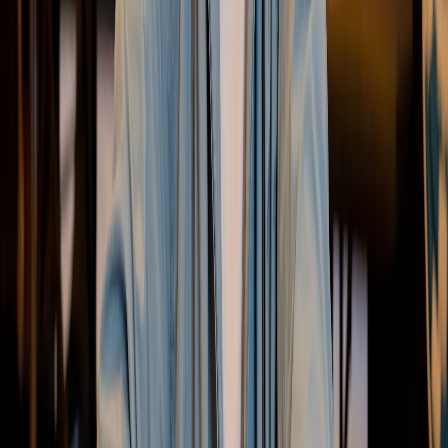
Style de jeu caractérisé par des mises et relances
fréquentes. Un joueur agressif met constamment la
pression sur ses adversaires plutôt que de se contenter
de suivre.
Ajax
Surnom donné à la main As-Valet (Ace-Jack) au poker, en
référence au héros grec et au produit ménager.
All-In
Miser l'intégralité de ses jetons restants. Un joueur all-in ne
peut plus participer aux enchères mais reste en lice pour le
pot principal. Si d'autres joueurs continuent à miser, un pot
parallèle est créé.
♠
♦
Envie de maîtriser le poker ?