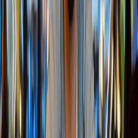
Autres termes en
A
A-Game
Désigne le meilleur niveau de jeu d'un joueur, lorsqu'il joue à
son maximum de concentration et de compétence. Jouer
son A-game est essentiel pour être rentable sur le long
terme.
Ace-High
Main dont la carte la plus haute est un As, sans aucune
paire ni combinaison. Peut parfois remporter le pot si tous
les adversaires ont manqué le board.