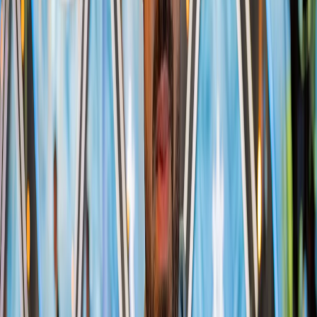
Voir tous les termes
Vidéo offerte