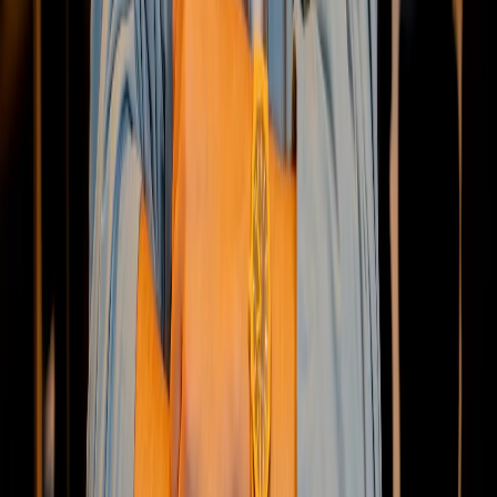
Voir les avis
20 000+
Joueurs formés
4.6/5
TrustPilot
1 800+
Vidéos stratégiques
2 000+
Membres Discord
La première communauté de formation poker en France.
Devenez vraiment gagnant au poker.