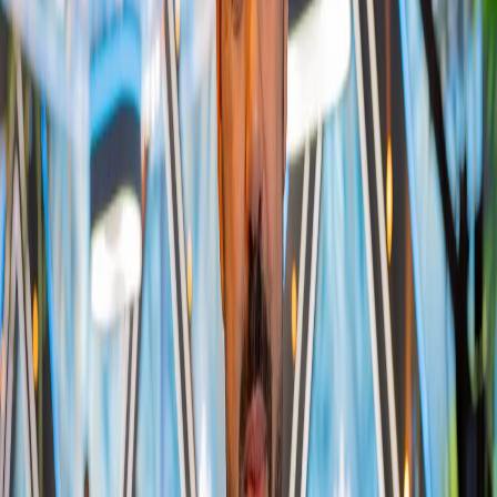
Découvrez dans cette vidéo gratuite les 2 piliers que YoH
ViraL (champion du monde 2025) utilise pour former des
joueurs gagnants depuis 2017.
Voir la vidéo gratuite
#
actualités pokerpro.fr
♠
♦
Prêt à transformer votre jeu ?
Rejoignez les 20 000+ joueurs qui ont choisi PokerPro pour
devenir gagnants au poker.
Démarrer gratuitement