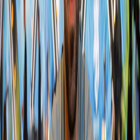
Voir les avis
20 000+
Joueurs formés
4.6/5
TrustPilot
1 800+