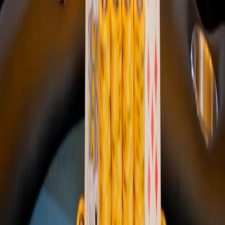
Se Former
Formation PokerPRO 3
Les Challenges
Les Clubs
Coaching
Coaching for Profit
Ressources
Guides Gratuits
Blog
Règles du Poker
Combinaisons
Lexique Poker