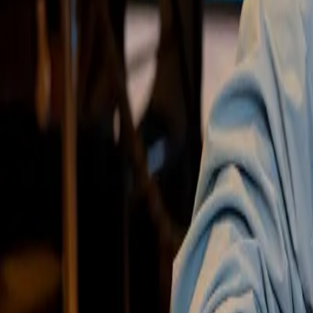
Salon privé du Grand Casino de Barcelona, lumières tamisées
attend debout avec son plateau à la main dans un coin de la
game live la première année de ma carrière, à Cagliari en Sard
tamisées tout y était aussi. Sauf que les blindes c'était 0.25
Dans cette main je suis à la position du bouton, tout le mond
en small blind, et la big blind est un topreg online, les deux
va défendre n'importe quelles mains sur ma relance à 2.5x en p
Le pot fait déjà 1500€ (lol.)
Flop 235r, les deux joueurs check jusqu'à moi. C'est un flop
j'aurais fais avec mes mains en value : 1000€. Le joueur ama
Son range comporte beaucoup de petites cartes, toutes les deu
brelan, 3 combinaisons de paire de 2 servies, 3 combinaison
A4 et 12 combinaisons de 64 car j'ai un 6 en main qui lui en
important de compter le nombre de combinaisons de value han