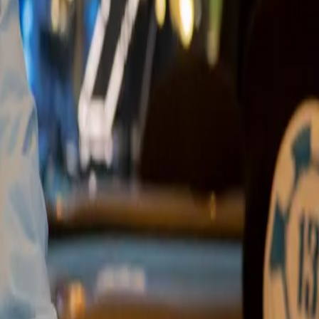
)
 SB call, Vilain en BB call
_ViraL cbet 1000€ / SB fold, Vilain raise 2800€ /
all