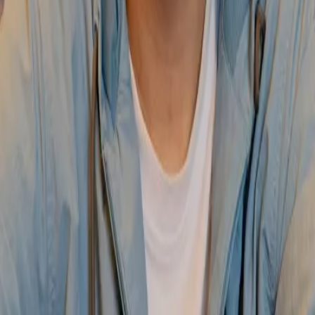
Ma position :
Bouton (10 joueurs à table
Ma main :
69s
Vilain (BB) :
30 000€
Preflop :
YoH_ViraL raise au bouton 500€ /
Flop :
235r : SB check / Vilain check / YoH
YoH_ViraL call
Turn :
7x : Vilain bet 5500€ / YoH_ViraL c