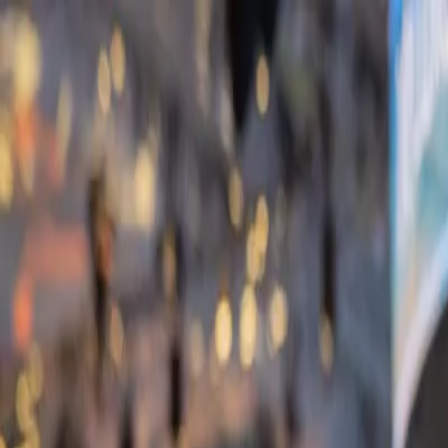
Se Former
Coaching
CFP
New
Blog
Guides Gratuits
Avis
Connexion
Commencer
♠
Formation PokerPRO 3
♦
Challenges
♣
Clubs
♥
Coaching
♛
CFP 
Connexion
Commencer
Accueil
/
Blog
/
YoH ViraL : Analyse de 2 mains de cash game 
Cash Game
13 min
de lecture
YoH ViraL : Analyse de 2 mains de ca
Y
YoH ViraL
27 octobre 2016