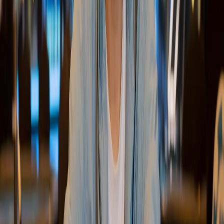
♦
Prêt à transformer votre jeu ?
Rejoignez les 20 000+ joueurs qui ont choisi PokerPro pour
devenir gagnants au poker.
Démarrer gratuitement