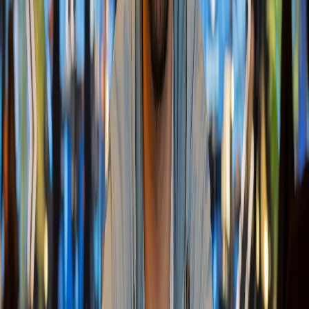
Source :
https://fr.pokernews.com/news/2019/06/david-
lambard-wsop2019-event36-shootout-48625.htm
La méthode secrète de YoH ViraL
Découvrez dans cette vidéo gratuite les 2 piliers que YoH
ViraL (champion du monde 2025) utilise pour former des
joueurs gagnants depuis 2017.
Voir la vidéo gratuite
#
articles poker
#
wsop
♠