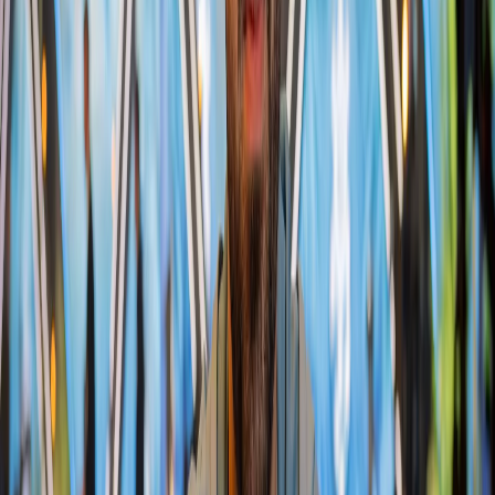
Source :
https://vl-media.fr/yoh-viral-remporte-plus-de-
128-000-dollars-aux-wsop/