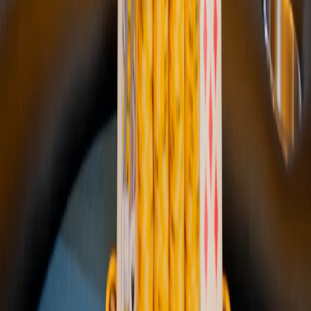
Se Former