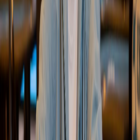
Yoh.
La méthode secrète de YoH ViraL
Découvrez dans cette vidéo gratuite les 2 piliers que YoH
ViraL (champion du monde 2025) utilise pour former des
joueurs gagnants depuis 2017.
Voir la vidéo gratuite
#
articles poker
#
preflop
♠
♦
Prêt à transformer votre jeu ?
Rejoignez les 20 000+ joueurs qui ont choisi PokerPro pour
devenir gagnants au poker.
Démarrer gratuitement