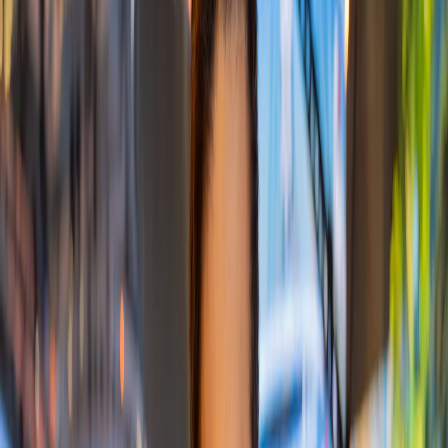
Dans beaucoup pays tu peux jouer au poker en ligne sur
ton ordinateur, avec ou sans argent, et face à des
adversaires de ton pays, voire de l'étranger. Chaque pays
a son système d’hébergement des rooms de poker :
.fr
pour la france,
.it
pour l'Italie,
.es
pour l'Espagne, etc.. et il y
a évidemment le
.com
qui est présent dans la plupart des
pays du monde. Il faut savoir qu'à peu près
un habitant
de la planète sur deux n'a pas accès au poker en ligne
ou subit de fortes restrictions. Une étude du site
KeytoCasino révèle avec précision le nombre de pays dans
lesquels il est interdit de jouer et le nombre de pays qui
subissent des blocages.
La France fait partie des pays les plus restrictifs en
matière de jeux en ligne. Si ça t'intéresse je t'invite à aller
jeter un oeil sur ce site.
Mais aujourd'hui on va surtout
différencier certaines rooms de poker en ligne pour que tu
puisses te faire une idée de ce que tu peux y trouver
.