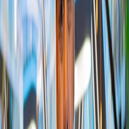
Winamax
C'est un site français à l'origine mais qui se développe de
plus en plus dans ses pays voisins. Il s'est récemment
ouvert à l'Espagne et au Portugal et s'est vu accueillir dans
ses rangs de team pro l'espagnol Adrian Matéos Diaz et
l'italien Mustapha Kanit qui sont tous deux des légendes
vivantes.
Winamax a de nombreux avantages
. Un
immense tableau de tournois journaliers. D'innombrables
tables de cash-game open 24 / 24, 7 / 7. La possibilité de
reprendre une partie sur téléphone alors que tu l'as
commencée sur ordinateur, un bon multi-tabling et
une
interface haut de gamme
.. mais surtout il propose des
promos et des compétitions spéciales très fréquentes et
accessibles à tous. Et que tu te trouves dans n'importe
quelle partie du globe qui autorise le jeu en ligne , tu
pourras accéder à Winamax. Pour beaucoup c'est la room
la plus charmante au niveau du graphisme.