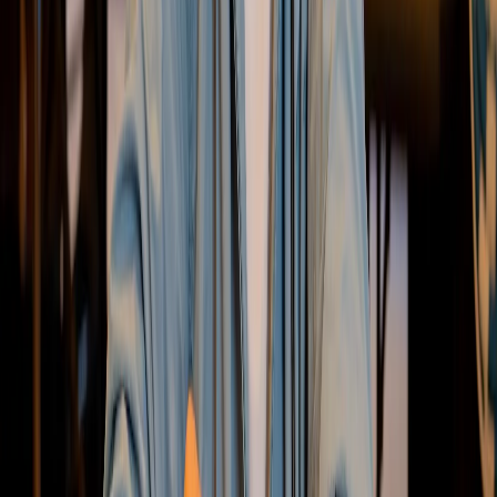
Voir les avis
20 000+
Joueurs formés