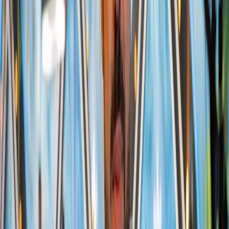
Pmu, Partypoker
Pmu est un peu moins réputé que les deux rooms
précédentes mais possède malgré tout de nombreux
avantages. Comme c'est une room qui s'est lancée plus
récemment dans le poker elle compte forcément moins de
joueurs pros sur ses tables. Et puis pour tout le monde,
PMU c'est avant tout pour les paris hippiques. Certains
ignorent même qu'ils proposent aussi un service de poker
en ligne.
Du coup le “field", soit le nombre de joueurs
inscrits dans les tournois est moins élevé que sur
winamax ou Pokerstar
. Les Prizepools seront donc
forcément moins élevés. Ceci dit, si tu appliques les
bonnes stratégies, tu seras beaucoup plus souvent itm
(« in the money »), car tu auras moins à subir la variance
que sur les autres rooms. En revanche partypoker est bien
plus répandu en Europe. On peut y croiser pas mal de gros
regs ; donc méfie-toi si tu souhaites t’y inscrire. Il y a plus
d'affluence vu que le site est partout en Europe, et l'on y
trouve des buy-ins plus élevés que sur pmu.