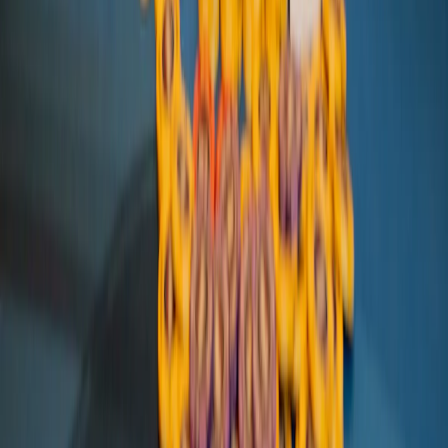
Règles du Poker
Combinaisons
Lexique Poker
Communauté
Coaching
Avis & Témoignages
Support
Discord
YouTube
Légal
Mentions Légales
Confidentialité
CGU
CGS
©
2026
PokerPro.fr — ELEARNINGCARDS FZCO. Tous droits
réservés.