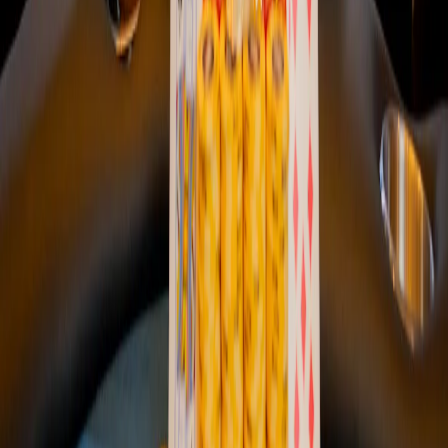
Se Former
Formation PokerPRO 3
Les Challenges
Les Clubs
Coaching
Coaching for Profit
Ressources
Guides Gratuits