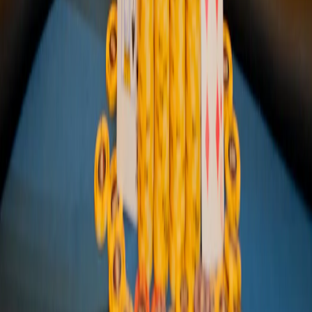
Blog
Règles du Poker
Combinaisons
Lexique Poker
Communauté
Coaching
Avis & Témoignages
Support
Discord
YouTube
Légal
Mentions Légales
Confidentialité
CGU
CGS
©
2026
PokerPro.fr — ELEARNINGCARDS FZCO. Tous droits
réservés.