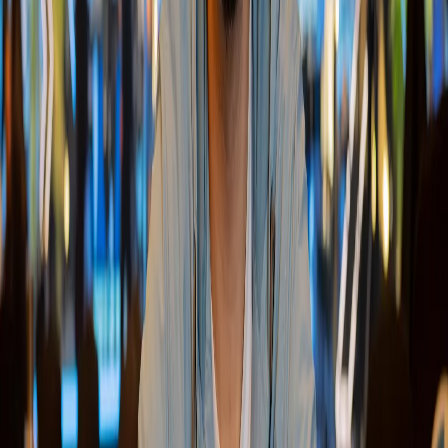
Joueurs formés
4.6/5
TrustPilot
1 800+
Vidéos stratégiques
2 000+
Membres Discord
La première communauté de formation poker en France.
Devenez vraiment gagnant au poker.