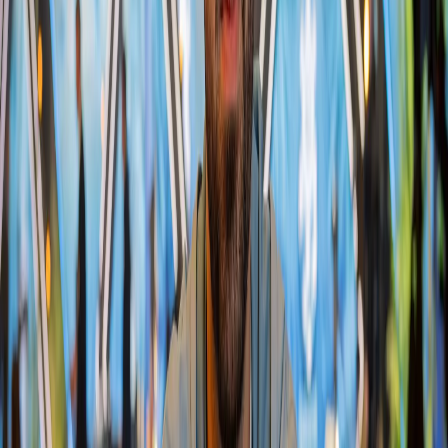
Voir les avis
20 000+