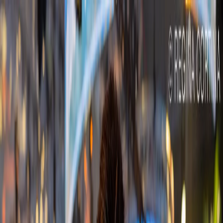
Se Former
Coaching
CFP
New
Blog
Guides Gratuits
Avis
Connexion
Commencer
♠
Formation PokerPRO 3
♦
Challenges
♣
Clubs
♥
Coaching
♛
CFP
— Coaching for Profit
Blog
Guides Gratuits
Avis
Connexion
Commencer
Accueil
/
Blog
/
Super Millions 2021
Actualité Poker
2 min
de lecture
Super Millions 2021
Y
YoH ViraL
22 juillet 2021