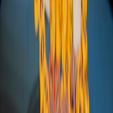
Se Former
Formation PokerPRO 3
Les Challenges
Les Clubs
Coaching
Coaching for Profit
Ressources
Guides Gratuits
Blog
Règles du Poker