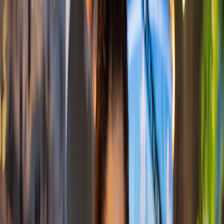
Main Poker
Les mains de poker se composent de la meilleure main de
cinq cartes, composée de n'importe quelle combinaison
des cartes que vous recevez et des cartes communes.
Chaque joueur débutant, par conséquent, doit
comprendre le classement de la main de poker pour
déterminer la force de la main de chaque joueur et, par la
suite, le gagnant.
Dans ce guide, nous présentons l'ordre de valeur des
mains du Texas Hold'em, de la main inférieure à la main
supérieure au poker (les classements s'appliquent
également à l’Omaha).
Combinaison poker
Carte haute uniquement