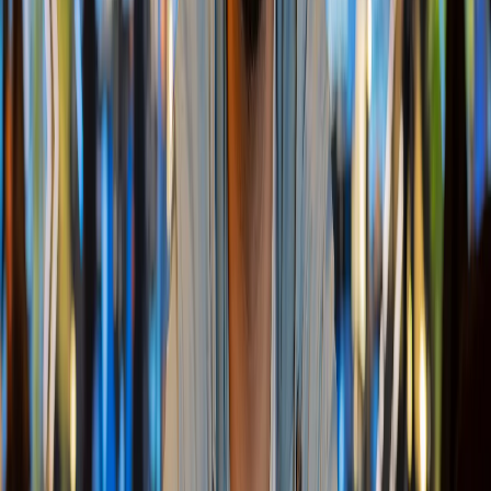
Nous entrons maintenant dans la royauté dans ce guide
de force de main de tisonnier. Un full, est généralement la
main gagnante. Il se compose d'une paire et d'un brelan.
Donc, si vous tenez K-K et que la planche vient K-10-6-6-
8, alors vous avez fait un full de K-K-K-6-6.
Vous pourriez entendre ce que l'on décrit comme un full
aux rois par les six. Le classement est déterminé par la
valeur du brelan, puis en cas d'égalité par la valeur de la
paire.
Carré
Quatre d'une sorte est énorme ; l'une des meilleures mains
au poker. Vous avez déjà appris que la possibilité de floper
un brelan est de 12%. Vous devez alors espérer ajouter une
autre carte de la même valeur sur le tour ou la rivière - et il
n'y a que 4% de chances que cela arrive.
Dans le cas très improbable où deux joueurs ont tous les
deux des carrés, alors le carré de valeur supérieure gagne
la main.