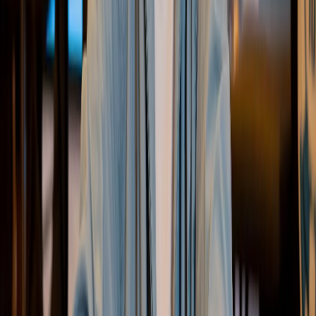
suites, sauf qu’elles sont de la même couleur.
Exemple:
Pareillement que pour la quinte, la suite flush la plus haute
qui la rend ainsi la meilleure combinaison au poker est la
Quinte Flush Royale:
Egalité au poker, qui gagne?
Il est possible parfois, que deux joueurs aient par exemple
la même paire au Showdown (abattage). Qui remporte le
pot dans ce cas là ?
Dans ce cas tout de même peu probable, c’est le Kicker (la
carte la plus haute qui accompagne la paire) quia
détermine le gagnant.
Par exemple: