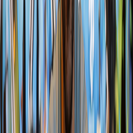
Quand il s'agit des meilleures mains de poker, une couleur
est une main puissante. Ça veut dire que vous avez fait
une main de poker à cinq cartes avec la même couleur.
Vous pouvez tenir deux cartes de la même couleur et en
remplir votre couleur avec trois autres sur le flop, turn ou
la river. Ou, vous pouvez faire une couleur avec une carte si
quatre de la même couleur arrivent sur le tableau.
La force d'une couleur est déterminée par la carte de
valeur la plus élevée que vous détenez dans cette couleur,
avec un as étant le plus élevé. Si vous détenez des
diamants A-Q et que le flop vient 7-9-2 tous les diamants,
alors vous avez une quinte flush as-high (hauteur As).
Après le flop, si vous cherchez une carte de plus pour
compléter votre flush, vous réussirez environ 35% du
temps. Les chances de faire tomber une flush sur le flop
sont faibles à environ 0,8%.
Full House