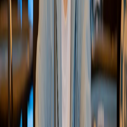
Regle poker suite sur la table
Pour que quelqu’un touche une suite, il doit avoir 5 cartes
qui se suivent.
La quinte la plus basse est constituée de
A-2-3-4-5.
La suivante:
2-3-4-5-6
Ensuite :
3-4-5-6-7
Après:
4-5-6-7-8
Et ainsi de suite jusqu’à arriver à la quinte la plus haute
composée de
10-J-Q-K-A
Les meilleures Quintes ou Suites et les moins courantes ce
sont les Quintes Flush. C’est le même principe que les