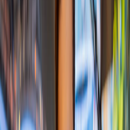
Si le tableau (les cinq cartes communes appelées flop, turn
et river) ne parvient pas à se connecter avec vos deux
cartes, alors vous n'avez qu'une carte haute.
Votre carte haute est la plus haute de vos deux cartes.
C'est généralement sans valeur car la plupart du temps, un
autre joueur touchera une carte pour en faire au moins
une paire. Si votre adversaire n'a qu'une carte haute, c'est
la plus haute qui l'emporte. Si vous avez tous les deux la
même carte haute, votre "kicker", c'est-à-dire la valeur de
votre deuxième carte entre en jeu.
Au poker, il y a environ 50% de chances qu'un joueur
couple une de ses cartes avec celles du tableau. Donc, si
vous jouez une table de six ou neuf autres, vous pouvez
voir à quel point une carte haute peut être vulnérable à
l'abattage.
Une paire