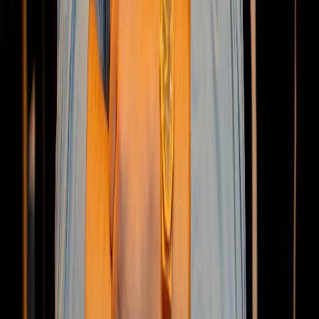
Voir les avis
20 000+
Joueurs formés
4.6/5