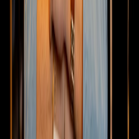
TrustPilot
1 800+
Vidéos stratégiques
2 000+
Membres Discord
La première communauté de formation poker en France.
Devenez vraiment gagnant au poker.