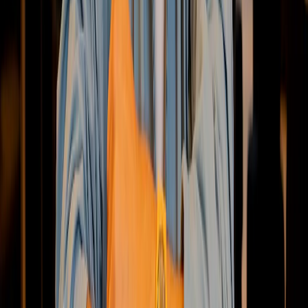
La méthode secrète de YoH ViraL
Découvrez dans cette vidéo gratuite les 2 piliers que YoH
ViraL (champion du monde 2025) utilise pour former des
joueurs gagnants depuis 2017.
Voir la vidéo gratuite
#
articles poker
♠
♦
Prêt à transformer votre jeu ?
Rejoignez les 20 000+ joueurs qui ont choisi PokerPro pour
devenir gagnants au poker.
Démarrer gratuitement