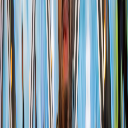
La combinaison suivante dans la liste des mains de poker
est une suite, consistant en une série de cinq cartes de
valeurs consécutives, telles que 4-5-6-7-8. L'as compte
comme haut ou bas, ainsi vous pouvez faire une suite 10-
J-Q-K-A, la plus haute, ou une suite A-2-3-4-5, qui est la
plus basse et parfois appelée une "Wheel".
Il est peu probable que vous touchiez une quinte au flop,
mais vous pourriez toucher un tirage quinte. Vous avez
peut-être 8-9, et le flop vient 3-10-J. N'importe quel Q ou
7 fera votre quinte. Cela fait huit cartes possibles, ce qui
vous donne environ 32% de chances de toucher le turn et
la river. S'il ne reste que la rivière, il y a environ 16% de
chances de compléter votre Quinte.
Flush (couleur)