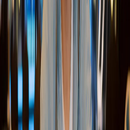
Quinte flush
Une quinte flush est comme n'importe quelle autre couleur
- sauf qu'elle consiste en une série de cinq cartes
consécutives de la même couleur. Encore une fois, si deux
joueurs touchent une quinte flush, celui qui a la carte la
plus haute gagne. Une quinte flush as-high est la meilleure
main ici.
Royal Flush (Quinte Royale)
Enfin, c'est le chef du classement des mains au poker. La
Quinte Royale est une quinte flush mais avec les cartes 10-
J-Q-K-A. C'est une magnifique quand on en fait une mais
garder le poker face ici est difficile.... parce que ça n'arrive
statistiquement qu'une fois toutes les 32,000 mains !
SOURCE:
https://www.replaypoker.com/poker-hands