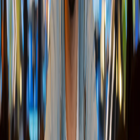
La méthode secrète de YoH ViraL
Découvrez dans cette vidéo gratuite les 2 piliers que YoH
ViraL (champion du monde 2025) utilise pour former des
joueurs gagnants depuis 2017.
Voir la vidéo gratuite
#
stratégie
♠
♦
Prêt à transformer votre jeu ?
Rejoignez les 20 000+ joueurs qui ont choisi PokerPro pour
devenir gagnants au poker.
Démarrer gratuitement