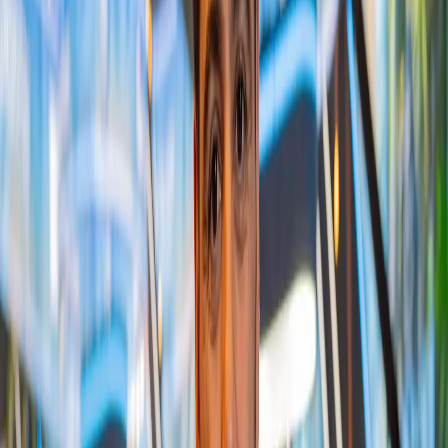
2. La Sélection de Mains :
Au cœur de toute stratégie de poker agressif se trouve la
sélection de mains
. Jouer agressivement avec toutes les
mains est une erreur courante. Concentrez-vous plutôt
sur les mains solides qui ont un potentiel élevé de gagner.
L'analyse de votre position à la table est également
cruciale, car jouer en dernière position vous permet d'avoir
une meilleure lecture de la situation.
3. Gestion du Pot avec Sagesse :
Une composante essentielle du poker agressif est la
gestion du pot. Les mises et les relances fréquentes
entraînent souvent des pots plus importants. Profitez-en
en faisant grimper le pot lorsque vous avez de bonnes
mains et en intimidant vos adversaires. Cependant, sachez
également quand vous retirer d'un pot qui devient trop
coûteux.