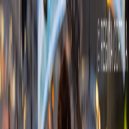
Se Former
Coaching
CFP
New
Blog
Guides Gratuits
Avis
Connexion
Commencer
♠
Formation PokerPRO 3
♦
Challenges
♣
Clubs
♥
Coaching
♛
CFP
— Coaching for Profit
Blog
Guides Gratuits
Avis
Connexion
Commencer
Accueil
/
Blog
/
Stratégie de Poker Agressif
Stratégie
3 min
de lecture
Stratégie de Poker Agressif
Y
YoH ViraL
15 août 2023