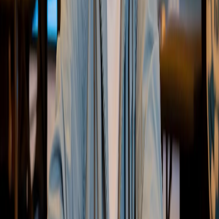
1 800+
Vidéos stratégiques
2 000+
Membres Discord
La première communauté de formation poker en France.
Devenez vraiment gagnant au poker.