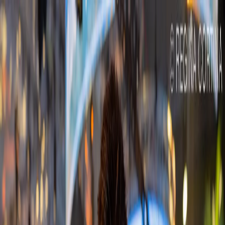
Se Former
Coaching
CFP
New
Blog
Guides Gratuits
Avis
Connexion
Commencer
♠
Formation PokerPRO 3
♦
Challenges
♣
Clubs
♥
Coaching
♛
CFP
— Coaching for Profit
Blog
Guides Gratuits
Avis
Connexion
Commencer
Accueil
/
Blog
/
Résultat du tournoi 100 k pour YoH
Actualités PokerPRO.FR
2 min
de lecture
Résultat du tournoi 100 k pour YoH
Y
YoH ViraL
30 août 2021
YoH ViraL a encore frappé !