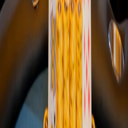
Se Former
Formation PokerPRO 3
Les Challenges
Les Clubs
Coaching
Coaching for Profit
Ressources
Guides Gratuits
Blog
Règles du Poker
Combinaisons
Lexique Poker
Communauté
Coaching
Avis & Témoignages
Support