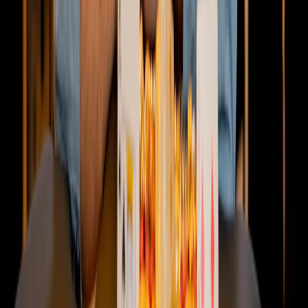
2 000+
Membres Discord
La première communauté de formation poker en France.
Devenez vraiment gagnant au poker.