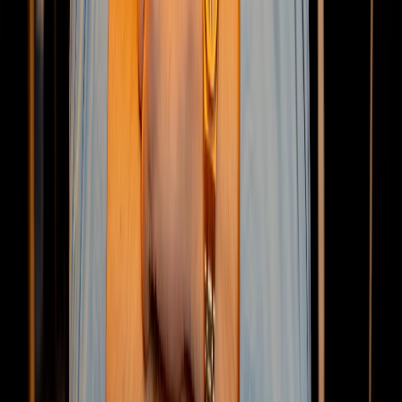
Découvrez dans cette vidéo gratuite les 2 piliers que YoH
ViraL (champion du monde 2025) utilise pour former des
joueurs gagnants depuis 2017.
Voir la vidéo gratuite
#
articles poker
♠
♦
Prêt à transformer votre jeu ?
Rejoignez les 20 000+ joueurs qui ont choisi PokerPro pour
devenir gagnants au poker.
Démarrer gratuitement