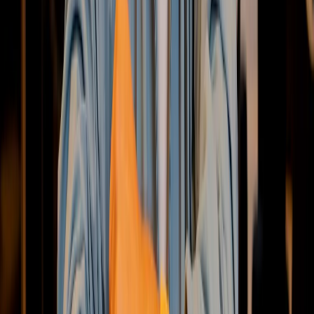
d'un joueur. Cette statistique doit cependant être
utilisée avec précaution. Dans les parties à petits
tapis, les statistiques de % de 3-bet peuvent parfois
sembler exagérées car les adversaires peuvent
choisir de jouer des ranges de push-fold, ce qui
conduit à une plus grande proportion de 3-bets.
C-Bet %. C-Bet est l'abréviation de Continuation Bet
et le % de C-Bet indique essentiellement la fréquence
à laquelle la personne qui a relancé avant le flop mise
également sur le flop. Cela vous indique dans quelle
mesure un joueur est susceptible de poursuivre son
agression après le flop et peut être une mesure utile.
Encore une fois, cette statistique doit être utilisée
avec un certain degré de prudence. La raison en est
simple : les pots à plusieurs joueurs. Dans les pots à
plusieurs joueurs, il est beaucoup plus probable que
les joueurs fassent moins de C-Bet. Par conséquent,
les statistiques de % de C-Bet peuvent être faussées
sur les tables plus douces où plus de joueurs voient
un flop.