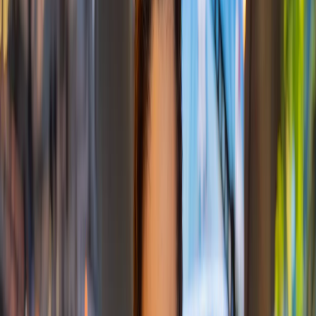
en permettant au pilote de voir ce qu'il s'apprête à
traverser.
Comment les HUD de poker sont-ils
utilisés ?
Les HUD de poker ne sont pas différents. Un HUD de poker
est simplement un affichage statistique qui apparaît
autour des joueurs assis à la table de poker d'un
utilisateur, en suivant une série de statistiques. Ces
statistiques visent à ne pas bloquer la table elle-même,
permettant à l'utilisateur de voir quelles cartes sont
distribuées et quelles mises sont faites. Quant aux
statistiques incluses dans un HUD de poker, les possibilités
sont infinies. De la cote du pot aux joueurs restants, en
passant par le nombre de mains que quelqu'un a jouées,
ou le nombre de fois qu'un joueur particulier a fait un 7-bet
jam. Les statistiques qui peuvent être affichées sont
infinies, et elles ne doivent pas seulement provenir de