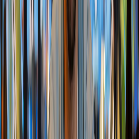
l'Angleterre et du Pays de Galles, les HUD de poker ne
devraient pas poser de problème. La principale question
d'un point de vue pénal est peut-être de savoir si
l'utilisation d'un HUD est considérée comme de la "triche"
et une forme de malhonnêteté. La loi britannique de 2005
sur les jeux d'argent définit la tricherie comme incluant,
mais sans s'y limiter, "la tromperie ou l'interférence réelle
ou tentée" avec les processus impliqués dans la conduite
des jeux d'argent. Cependant, dans la plupart des cas, un
HUD n'est guère plus qu'un moyen de suivre des
statistiques. Les statistiques affichées par un HUD sont de
toute façon faciles à obtenir. Un HUD ne peut pas révéler
les cartes fermées de quelqu'un ou toute autre
information qui n'est pas disponible pour le joueur. Il est
difficile de voir comment un HUD implique une tromperie,
une interférence ou une malhonnêteté en termes
objectifs.
Cependant, la question de savoir si un HUD viole les
conditions d'utilisation d'un site de poker est différente.
Chaque site de poker a ses propres règles concernant