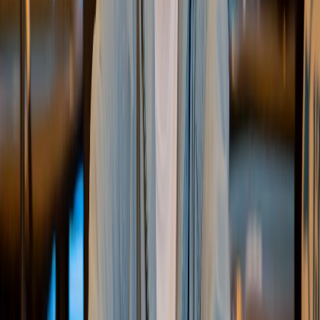
de vérifier leurs conditions d'utilisation, car certains
autorisent les HUD et d'autres non. Comme mentionné
précédemment, n'utilisez pas de HUD sur un site qui
interdit explicitement l'utilisation de HUD.
Quelles devraient être les statistiques
de mon HUD au poker ?
La réponse à cette question est très spécifique au
contexte et beaucoup trop longue pour être résumée
dans ce paragraphe. Par exemple, les meilleures
statistiques pour un joueur de cash game seront
complètement différentes des meilleures statistiques pour
un joueur de MTT. Même au sein de la communauté MTT,
les meilleures statistiques pour un joueur MTT régulier
seront différentes de celles d'un joueur PKO et également
différentes de celles d'un joueur satellite. Même contre des
types de joueurs spécifiques, certaines statistiques HUD
peuvent être beaucoup plus importantes que d'autres. Il
est tout simplement impossible de définir un ensemble