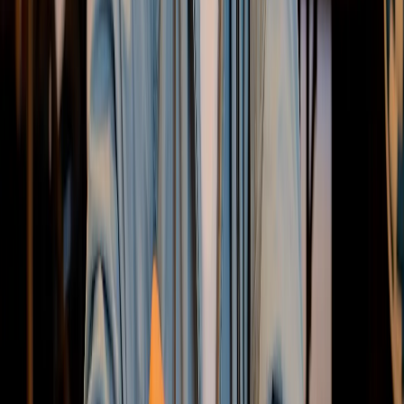
car il met en contexte toutes les autres statistiques
de votre HUD. Sans lui, votre HUD est essentiellement
inutile.
VPIP (Voluntarily Put In Pot). Le VPIP indique la
fréquence à laquelle vos adversaires jouent des
mains, que ce soit en limpant, en suivant ou en
relançant. VPIP est un moyen très rapide et facile
d'identifier les points faibles de la table parmi les
calling stations.
PFR (Pre-Flop Raise). Le PFR suit la fréquence à
laquelle un adversaire entre dans un pot, pré-flop, en
relançant. Cela peut vous permettre d'identifier
immédiatement quand les adversaires suivent, car le
VPIP peut parfois être trompeur si un adversaire joue
un nombre de mains relativement normal.
Les deux autres statistiques HUD importantes sont :
3-bet %. Cela vous indique la fréquence à laquelle un
adversaire relance les joueurs pré-flop. L'avantage de
cette statistique est qu'elle contextualise davantage
le PFR et le VPIP, en indiquant le degré d'agressivité