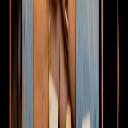
Voir les avis
20 000+
Joueurs formés
4.6/5
TrustPilot
1 800+
Vidéos stratégiques