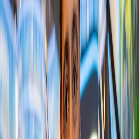
Pour protéger notre main des tirages qui peuvent rentrer 
dans les prochains streets.
Le fait de miser indépendamment de la force de sa main rend un 
joueur moins lisible.
La Mise de continuation peut s’avérer dangereuse, surtout pour des 
joueurs qui ont du mal à 
folder
 leur main même quand elle n’est pas 
très forte.
Il n’est donc pas recommandé de faire une mise  de continuation 
quand: 
Il y a beaucoup de joueurs dans le coup. 
Vous êtes hors 
position
. D’autres joueurs auront le dessus sur 
vous car ils parleront après.
Quand le 
tableau
 est dangereux car il y a beaucoup de 
tirages 
couleur
 et 
quinte
.
Il y a des 
calling station
 dans le coup.
Le fait de ne pas respecter ces recommendation peut s'avérer 