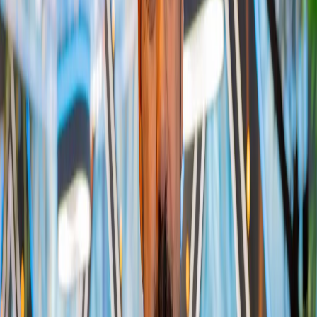
dangereux. 
Vous pouvez perdre en 
profondeur
 de 
tapis
 jusqu’à en arriver à 
perdre votre place dans un tournoi ou votre 
cave
 en Cash Game.
Exemple:
Vous recevez vos 
cartes de poche
 et vous découvrez les
 American 
Airlanes
. Vous ne pouviez espérer mieux et vous misez donc 4x 
pour valoriser votre main.
Un joueur vous suit et vous allez voir le 
Flop
. 
Le flop vient Jc10c2d
Dans ces cas là, il y a beaucoup de tirages possibles qui peuvent 
vous coûter très cher: Surtout avec une main comme la vôtre.
Que faire dans ce cas là? Et bien ici vous allez 
raise
 pour valoriser 
votre main, montrer la force de celle-ci et gagner le pot de suite car 
il y a beaucoup de de cartes, si l'adversaire a un possible 
tirage