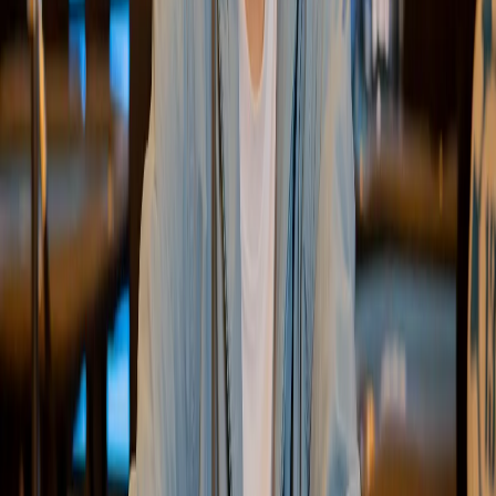
Prêt à transformer votre jeu ?
Rejoignez les 20 000+ joueurs qui ont choisi PokerPro pour
devenir gagnants au poker.
Démarrer gratuitement