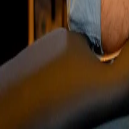
Vous pouvez inclure tous ceux que vous voulez. Je vous sugg
En fait, comme je le dis dans mon article sur les meilleures s
en ligne. Toutes ces statistiques sont disponibles dans Poke
La sélection des statistiques
HUD
disponibles dans Poker Cop
Cependant, je pense que pour 99% des joueurs de poker, Po
Aperçu des popups
Tout comme
PokerTracker
et
Hold'em Manager
, Poker Copil
nom de votre adversaire à la table.
Un bon affichage des popups
HUD
est obligatoire pour le po
Raise%
par exemple).
Je ne veux pas avoir cette statistique
HUD
sur mon écran parc