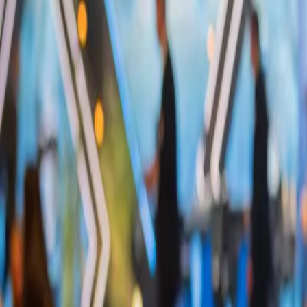
Revue de Poker Copilot
Au cours de la dernière décennie, deux
HUD
ont dominé le po
Le fait de toujours avoir des données
HUD
sur mes adversaire
sérieux, l'utilisation d'un
HUD
est une évidence.