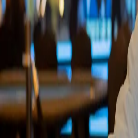
Cependant, comme beaucoup de gens me le font souvent re
aujourd'hui. Une autre option que les gens me demandent so
Récemment, plusieurs reviews sont sorties sur ce
HUD
de pok
Copilot et vous montrer exactement de quoi il est capable.
Poker Copilot est-il une alternative viable à PokerTra
Un
HUD
de poker en ligne sophistiqué m
La première chose qu'on repère chez Poker Copilot est que, c
s'exécute tout de suite dès le démarrage.
Et c'est probablement parce que Poker Copilot a été dévelop
En fait, si vous utilisez un ordinateur Apple, alors c'est pro
aussi une version Windows de Poker Copilot.
Une autre chose à noter à propos du
HUD
de Poker Copilot 
compatible ( ce qui représente la quasi-totalité des principa
Il n'est donc pas nécessaire d'allumer quoi que ce soit. Et vo