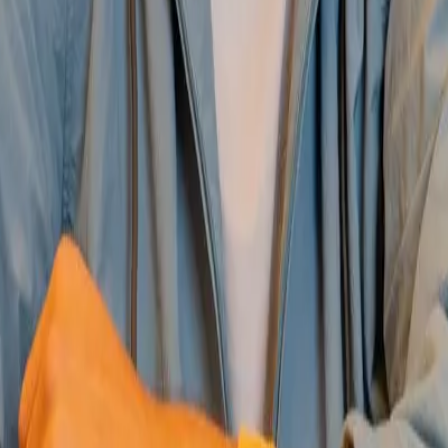
outes les principales statistiques de base du
HUD
de poker d
racker et Hold'em Manager), il comprend également un large é