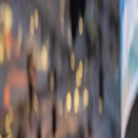
Se Former
Coaching
CFP
New
Blog
Guides Gratuits
Avis
Connexion
Commencer
♠
Formation PokerPRO 3
♦
Challenges
♣
Clubs
♥
Coaching
♛
CFP 
Connexion
Commencer
Accueil
/
Blog
/
Qu'est-ce que Poker Copilot?
Articles Poker
9 min
de lecture
Qu'est-ce que Poker Copilot?
Y
YoH ViraL
13 mai 2020