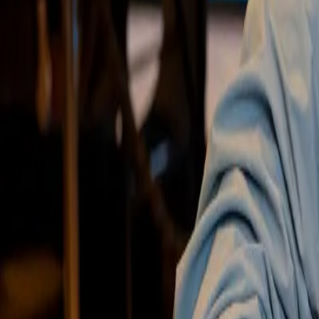
Comme vous pouvez le voir, le
HUD
Poker Copilot comprend t
VPIP
PFR
AGG
Et bien sûr, tout comme ses cousins plus populaires (PokerT