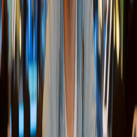
désirent voir la carte suivante. On en revient toujours au
même point de cet avantage de la position. Au bouton, tu
auras plus d'infos que tes adversaires et tu peux en
profiter pour leur mettre des coups de pression.
En conclusion, tout ce que tu dois retenir,
c'est que le
bouton, c'est la position à laquelle généralement, tu
perds le moins et tu gagnes le plus
. Tout ça, tu vas le
comprendre à force de pratiquer ce jeu et d'apprendre
chaque jour de nouvelles techniques.
YoH
La méthode secrète de YoH ViraL
Découvrez dans cette vidéo gratuite les 2 piliers que YoH
ViraL (champion du monde 2025) utilise pour former des
joueurs gagnants depuis 2017.
Voir la vidéo gratuite
#
stratégie