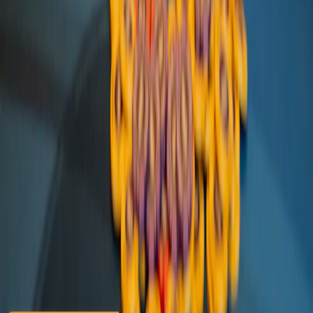
YouTube
Légal
Mentions Légales
Confidentialité
CGU
CGS
©
2026
PokerPro.fr — ELEARNINGCARDS FZCO. Tous droits
réservés.
Le poker implique des risques financiers. Jouez de manière
responsable.
Site réalisé par
Dwenola.com
♠
Nouveau
Coaching for Profit
— le programme signature de PokerPro
est dévoilé.
dévoilé