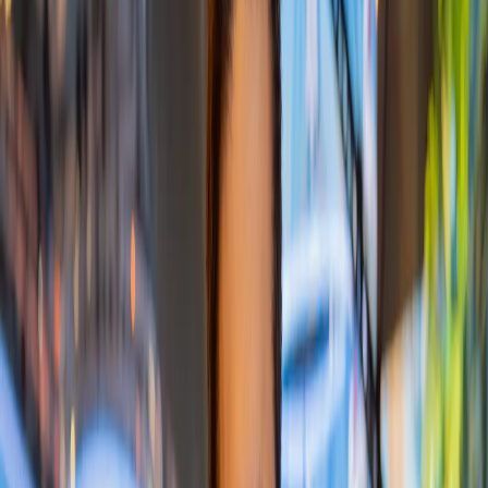
Le bouton est une position très importante à une table de
poker. Quand tu es au bouton, tu es à la droite de la small
blind. Regarde, on te fait une image simple. En gros, tu as la
position sur tout le déroulement du coup.
C'est-à-dire
que tu seras le dernier à parler à chaque moment du
coup
. Et c'est toi qui reçois les cartes en dernier. Si tu
débutes au poker, tu vas très vite te rendre compte que
c'est un avantage énorme d'être au bouton. Tu vas pouvoir
décider de ce que tu fais après que tes adversaires aient
pris leur décision. Et ça, ça n'a pas de prix. Je vais te
donner 2 ou 3 conseils pour bien maîtriser tes mains au
bouton.
Comment jouer au bouton ?
En général, les joueurs sont bien plus actifs dans cette
position.
Ils ont tendance à élargir les mains avec
lesquelles ils rentrent dans les coups
. Et en effet, c'est la
position à laquelle tu peux vraiment te permettre de jouer