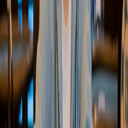
♠
♦
Prêt à transformer votre jeu ?
Rejoignez les 20 000+ joueurs qui ont choisi PokerPro pour
devenir gagnants au poker.
Démarrer gratuitement