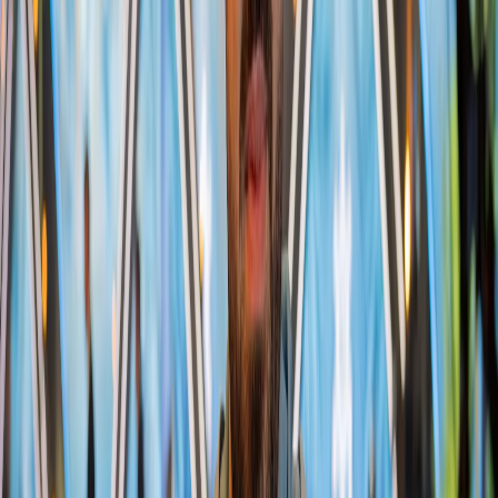
Comment ne pas jouer au bouton ?
À vrai dire, il n'y a pas vraiment de mauvaise façon de jouer
quand tu es au bouton.
S'il y a bien une position où il est
rentable de jouer sur le long terme, c'est le bouton
. Par
contre, tu vas devoir faire preuve de finesse. Par exemple,
tu ne dois pas systématiquement sur-relancer tes
boutons sous prétexte de la position. Le dicton de poker
"au bouton, tout est bon" n'est pas totalement vrai. Tu ne
dois pas te dire, «Tiens je suis au bouton, je vais sur-
relancer mon adversaire en début de parole avec ma
poubelle pour le bluffer sur tous les boards». Car en fait,
c'est dans cette position que tu es le plus suspicieux. En
effet, comme tout le monde est au courant de cet
avantage du bouton, on a tous tendance à moins croire
nos adversaires lorsqu'ils sont agressifs dans cette
position. C'est pourquoi je te conseille de ne pas trop
bluffer à cette position contre des joueurs calling station
qui paieront tout jusqu'à la river. C'est une mauvaise idée,
car ils regarderont à peine leurs cartes et retiendront
simplement que tu es un voleur au bouton
. Au