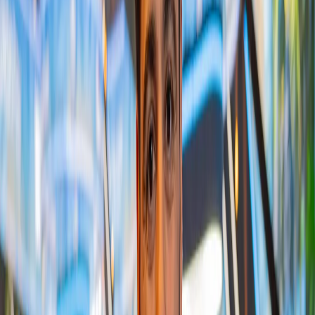
adverses sans trop réfléchir. Ça paraît un peu cliché mais
c'est pourtant vrai. Le joueur large et passif est le joueur
de poker qui perd le plus.
Tu es un joueur large et agressif
Si tu aimes l'adrénaline et que tu n'as pas peur de rentrer
dans des gros bluffs dans quasiment tous les coups alors
tu es large et agressif. Félicitations tu es un chacal. TILT :
«Comment ça un chacal, moi ? Moi un chacal moi ? Et mais
tu t'es vu ? Toi t'es une hyène vazy moi les hyènes je les
7bet 4 barrel bluff tous les jours !». N'en déplaise à notre
ami tilt, jouer comme lui de manière large et agressive est
beaucoup trop perdante sur le long terme. Il faut toujours
savoir bien choisir ses spots de bluffs au poker. Tu ne peux
pas construire des bluffs tous les coups car sinon tu te
fais griller très vite par tes adversaires et tu détruits ton
image à la table. Ce n'est qu'un simple conseil que je te
donne. TILT «sérieux , quelle image à la table ? Ya pas
d'image vas-y distribue les cartes et on fonce jte met
tapis dans ta bouche !»