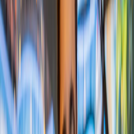
le contenu original créé par PokerGo.
Et ce n’est pas tout, je garde une surprise pour vous (
ceux qui ont suivi
les vlogs
de
YoH
le connaissent déjà) à la
fin de l’article.
Tournois et Cash Game
High Stakes Poker
High Stakes Poker est un programme télévisé de poker en
cash game qui voit un mélange de joueurs de poker
professionnels et amateurs jouer au No-Limit Hold'em avec
des buy-in allant de 100 000 à 500 000 dollars].
L'émission a débuté en janvier 2006 et a duré sept saisons
jusqu'en mai 2011. En février 2020, PokerGO a annoncé qu'il
avait acquis la marque et les actifs de High Stakes Poker.
En décembre 2020, une nouvelle saison de High Stakes
Poker a été diffusée sur PokerGO. Elle comprenait les
anciens joueurs Tom Dwan, Phil Hellmuth, Brandon Adams
et Phil Ivey, tout en introduisant de nouveaux joueurs dans