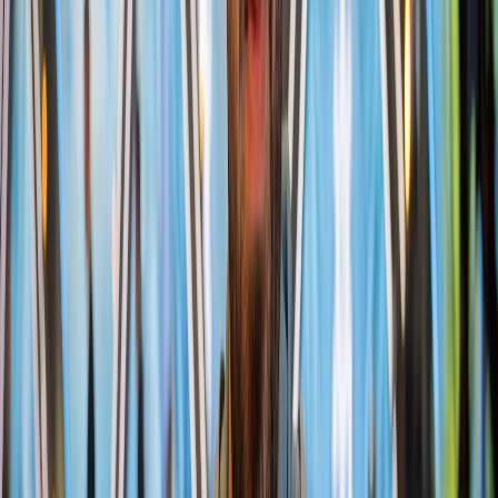
La série décerne une veste violette au champion du
classement général, et les gagnants comprennent Steffen
Sontheimer (2017), Ali Imsirovic (2018) et Sam Soverel
(2019). En 2020, l'événement a été déplacé en ligne sur
partypoker, et Alexandros Kolonias a remporté le
championnat.
Tournois de poker et cash games supplémentaires
La couverture de tournois de poker supplémentaires et de
cash games disponibles sur PokerGO comprend :
High Stakes Duel
High Stakes Feud
PokerGO Cup
Dolly's Game
Rob's Home Game
Friday Night Poker