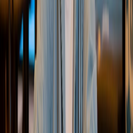
Major Wager
INSIDERS : Super High Roller Bowl 2018
2020 Rétrospective
Hand Histories
Inside Poker
Poker Nights
Tell Tale
Chasing Hearts
Grinders
Poker Go Studio
Il a été annoncé en avril 2018 que la construction du studio
PokerGO de 10 000 pieds carrés serait située à l'ARIA
Resort & Casino. Le studio ultramoderne accueille les