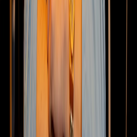
♦
Prêt à transformer votre jeu ?
Rejoignez les 20 000+ joueurs qui ont choisi PokerPro pour
devenir gagnants au poker.
Démarrer gratuitement