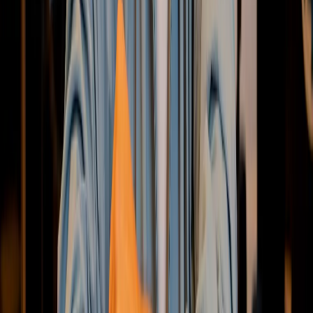
Poker
Le PokerGO Studio est le lieu où se déroulent les
événements live appartenant à PokerGO, des tournois de
poker aux jeux d'argent .
Les séries de tournois Super High Roller Bowl, U.S. Poker
Open et Poker Masters se tiennent à l'intérieur du PokerGO
Studio depuis 2018, et les nouvelles émissions de PokerGO
High Stakes Duel et High Stakes Feud ont été filmées dans
le PokerGO Studio. Il a également accueilli des tables
finales du World Poker Tour, notamment le WPT Bobby
Baldwin Classic et le WPT Five Diamond World Poker
Classic.
Le studio PokerGO accueille également des cash games,
notamment Poker After Dark, High Stakes Poker, Friday
Night Poker, Dolly's Game et Rob's Home Game. Poker After
Dark a été filmé à l'origine au South Point Casino, au
Golden Nugget et à l'ARIA Resort & Casino, avant d'être
transféré au PokerGO Studio au cours de la saison 9. High