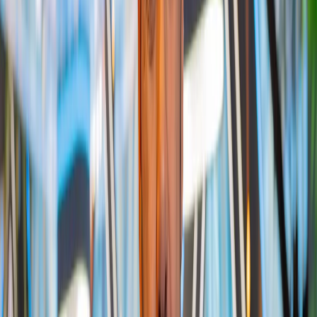
l'émission a été rachetée en 2017, elle a été rebootée en
live stream pendant quatre saisons avant de revenir au
format épisodique pour la saison 12.
World Series of Poker
Les World Series of Poker (WSOP) sont une série de
tournois de la plupart des principales variantes du poker
qui ont lieu chaque année à Las Vegas depuis 1970. Les
WSOP se sont étendus à l'Europe en 2007, et à l'Asie-
Pacifique en 2012.
PokerGO a acquis les droits mondiaux de télévision et de
médias numériques pour les WSOP en 2017. L'accord
comprenait l'expansion de la programmation dans un
accord partagé qui a vu la couverture en direct à la fois
sur ESPN et PokerGO. En 2020, le WSOP Classic a été
ajouté à la bibliothèque de PokerGO qui comprenait des
séquences du Main Event des WSOP et des événements
de bracelet des WSOP de 2003 à 2010.
Super High Roller Bowl