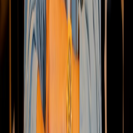
Stakes Poker a été filmé à l'origine au Golden Nugget, au
Palms, au South Point Casino et au Bellagio Resort &
Casino, avant d'être transféré au PokerGO Studio lorsque
l'émission a été relancée après une interruption de près de
10 ans pour la saison 8.
Parmi les autres événements de poker organisés à
l'intérieur du PokerGO Studio figurent les Global Poker
Awards.
SOURCE :
https://en.wikipedia.org/wiki/PokerGO
La méthode secrète de YoH ViraL
Découvrez dans cette vidéo gratuite les 2 piliers que YoH
ViraL (champion du monde 2025) utilise pour former des
joueurs gagnants depuis 2017.
Voir la vidéo gratuite
#
articles poker
♠