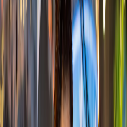
Hello la famille !
J’espère que le Père Noël vous a gaté et Père YoH aussi
avec ses nombreux concours sur ses réseaux sociaux !
Vous le savez, notre intérêt ultime est de vous faire
progresser et de vous donner des outils et des astuces
pour améliorer votre jeu et avancer.
Aujourd’hui je voulais vous parler du “Netflix” du poker. Et
oui, il y a une chaîne dédiée entièrement au poker où vous
pouvez regarder des parties en direct, les plus gros
tournois en live autour du monde et les meilleures parties
de Cash Game aux plus hautes limites.
Je vais donc vous présenter
PokerGo
et vous présenter
les programmes de cette chaîne ainsi que son
fonctionnement.
PokerGo, qu’est-ce que c’est ?