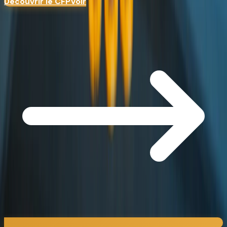
Découvrir le CFP
Voir