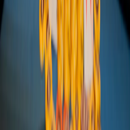
Se Former