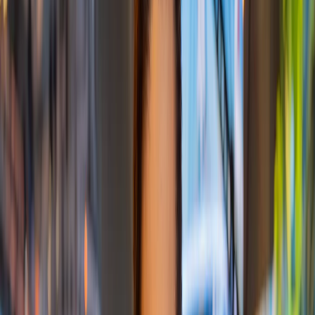
PokerGO est une plateforme de contenu numérique basée
à Las Vegas, dans le Nevada. PokerGO a été lancé en 2017
en tant que service de streaming par abonnement offrant
un streaming en ligne centré sur le poker à partir d'une
bibliothèque d'émissions originales et de reprises
d'événements passés, ainsi qu'un accent sur la
programmation live.
Le contenu proposé sur PokerGO comprend des tournois
de poker tels que les World Series of Poker, le Super High
Roller Bowl et le World Poker Tour, ainsi que des émissions
axées sur le cash game telles que Poker After Dark et High
Stakes Poker.
En février 2021, la bibliothèque de contenu de PokerGO
comprend plus de 2 400 vidéos totalisant plus de 3 800
heures continues.
Le contenu PokerGo
Ici je vais vous présenter le contenu de PokerGo ainsi que