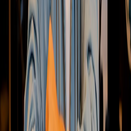
Voir les avis
20 000+
Joueurs formés
4.6/5
TrustPilot
1 800+
Vidéos stratégiques
2 000+
Membres Discord