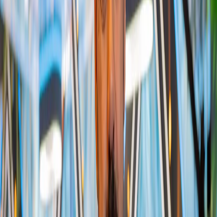
possible.
L'Omaha : similaire au Texas Hold'em. Ici chaque joueur
reçoit quatre cartes fermées et doit utiliser deux
d'entre elles avec trois des cinq cartes communes.
Le Stud : une variante où chaque joueur reçoit des
cartes fermées et des cartes communes, mais avec
différentes phases de mise.
Le Draw : chaque joueur reçoit cinq cartes fermées
et a la possibilité d'échanger certaines de ses cartes
contre de nouvelles pour améliorer sa main.
Conseils pour les débutants
Voici quelques conseils essentiels pour les débutants qui
souhaitent améliorer leurs compétences au poker :
Apprenez les règles de base : familiarisez-vous avec
les différentes mains de poker, les combinaisons
gagnantes et les règles spécifiques à la variante à
laquelle vous jouez.
Observez et apprenez : regardez des parties de
poker professionnelles. Lisez des livres ou suivez des