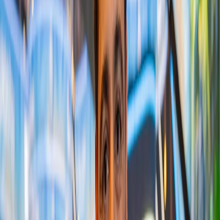
(connues de tous les joueurs).
Les joueurs effectuent des mises en fonction de la
valeur de leurs cartes. Et aussi de leurs attentes par
rapport aux cartes communes.
Le jeu se déroule dans le sens des aiguilles d'une
montre. Il. y a différentes étapes de mise et de
distribution des cartes communes.
Le gagnant est déterminé par la meilleure
combinaison selon les règles du classement des
mains de poker.
Poker pour débutants : Les différentes
variantes du poker
Il existe de nombreuses variantes du poker, mais voici
quelques-unes des plus populaires :
Le Texas Hold'em : c'est la variante la plus répandue.
Chaque joueur reçoit deux cartes fermées et utilise
cinq cartes communes pour former la meilleure main