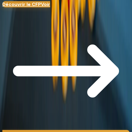
Découvrir le CFP
Voir