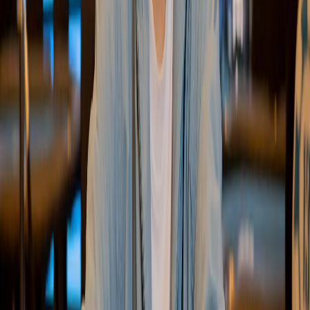
♠
♦
Prêt à transformer votre jeu ?
Rejoignez les 20 000+ joueurs qui ont choisi PokerPro pour
devenir gagnants au poker.
Démarrer gratuitement