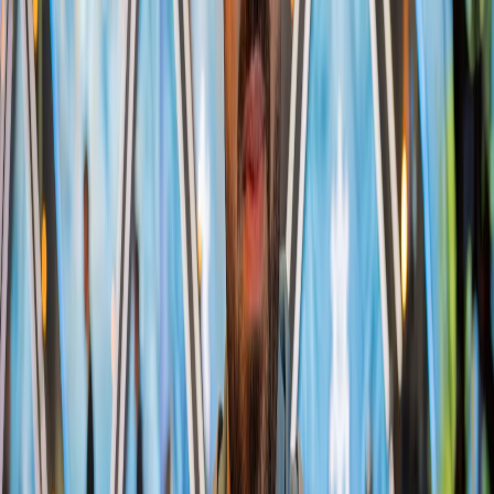
tutoriels en ligne pour comprendre les stratégies
avancées et les astuces des joueurs expérimentés.
Pratiquez en ligne : de nombreux sites de poker en
ligne proposent des parties gratuites où vous
pouvez jouer contre d'autres débutants et améliorer
vos compétences sans risquer d'argent réel.
Gérez votre
bankroll
: définissez un budget de jeu.
Ne misez jamais plus que vous ne pouvez vous
permettre de perdre.
Observez vos adversaires : apprenez à repérer les
habitudes de jeu et les tendances de vos adversaires
pour prendre des décisions plus éclairées lors des
parties.
Soyez patient et discipliné : le poker est un jeu de
long terme. Évitez les décisions impulsives et prenez
le temps de réfléchir stratégiquement.
Améliorez votre gestion émotionnelle : apprenez à
gérer le stress, la frustration et l'euphorie qui peuvent
survenir pendant le jeu afin de prendre des décisions
rationnelles.