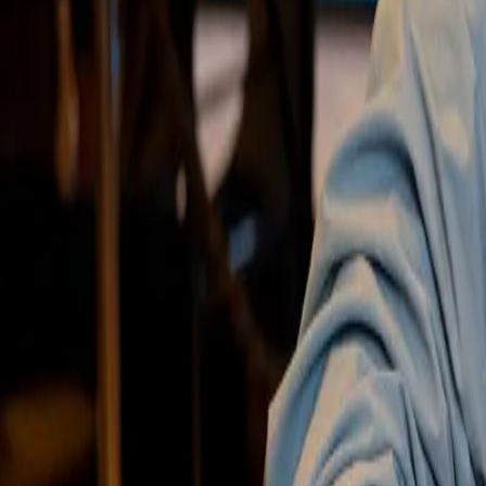
Rejoignez les 20 000+ joueurs qui ont choisi PokerPro pour 
Démarrer gratuitement