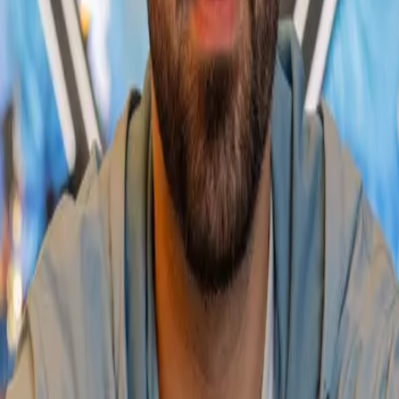
a la possibilité d'échanger certaines de ses cartes contre de 
ouhaitent améliorer leurs compétences au poker :
s différentes mains de poker, les combinaisons gagnantes et les
rofessionnelles. Lisez des livres ou suivez des tutoriels en 
gne proposent des parties gratuites où vous pouvez jouer co
e misez jamais plus que vous ne pouvez vous permettre de per
tudes de jeu et les tendances de vos adversaires pour prendre
g terme. Évitez les décisions impulsives et prenez le temps de 
le stress, la frustration et l'euphorie qui peuvent survenir pe
 plateforme de jeu
lateforme de jeu pour pratiquer et jouer au poker. Voici quelq
 en personne, vous pouvez vous rendre dans un casino qui pro