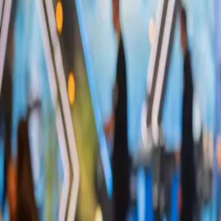
Le Draw : chaque joueur reçoit cinq cartes fermées et 
Conseils pour les débutants
Voici quelques conseils essentiels pour les débutants qui s
Apprenez les règles de base : familiarisez-vous avec le
Observez et apprenez : regardez des parties de poker p
des joueurs expérimentés.
Pratiquez en ligne : de nombreux sites de poker en li
risquer d'argent réel.
Gérez votre
bankroll
: définissez un budget de jeu. N
Observez vos adversaires : apprenez à repérer les habi
Soyez patient et discipliné : le poker est un jeu de lon
Améliorez votre gestion émotionnelle : apprenez à gérer 
Poker pour débutants : Choisir la bonne
En tant que débutant, il est important de choisir la bonne p
Les casinos physiques : si vous préférez l'expérience