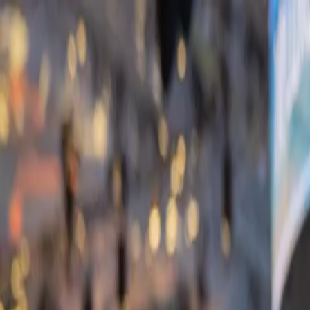
Se Former
Coaching
CFP
New
Blog
Guides Gratuits
Avis
Connexion
Commencer
♠
Formation PokerPRO 3
♦
Challenges
♣
Clubs
♥
Coaching
♛
CFP 
Connexion
Commencer
Accueil
/
Blog
/
Poker pour débutants : Guide complet
Conseils
4 min
de lecture
Poker pour débutants : Guide complet
Y
YoH ViraL
22 juillet 2023