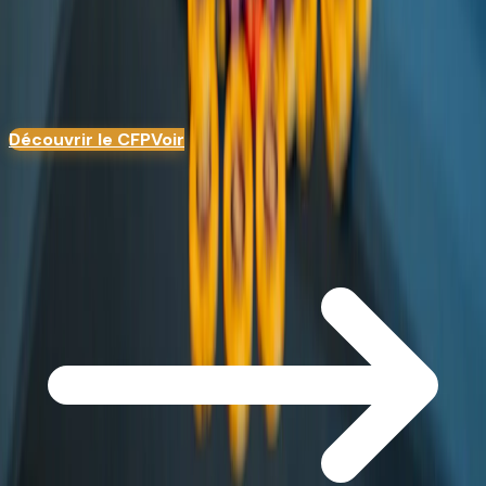
♠
Nouveau
Coaching for Profit
— le programme signature de PokerPro
est dévoilé.
dévoilé
Découvrir le CFP
Voir