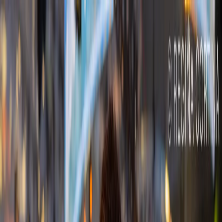
Se Former
Coaching
CFP
New
Blog
Guides Gratuits
Avis
Connexion
Commencer
♠
Formation PokerPRO 3
♦
Challenges
♣
Clubs
♥
Coaching
♛
CFP
— Coaching for Profit
Blog
Guides Gratuits
Avis
Connexion
Commencer
Accueil
/
Blog
/
Poker: Le planning
Articles Poker
5 min
de lecture
Poker: Le planning
Y
YoH ViraL
22 juillet 2020