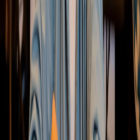
Voir les avis
20 000+
Joueurs formés
4.6/5
TrustPilot
1 800+
Vidéos stratégiques