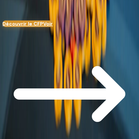
Coaching for Profit
— le programme signature de PokerPro
est dévoilé.
dévoilé
Découvrir le CFP
Voir