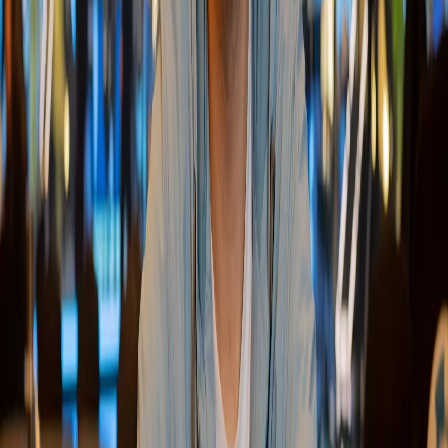
La première communauté de formation poker en France.
Devenez vraiment gagnant au poker.