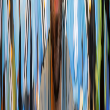
Voir les avis
20 000+
Joueurs formés
4.6/5
TrustPilot
1 800+
Vidéos stratégiques
2 000+
Membres Discord