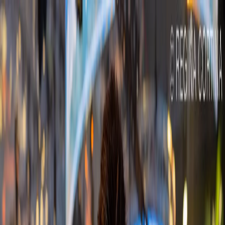
Se Former
Coaching
CFP
New
Blog
Guides Gratuits
Avis
Connexion
Commencer
♠
Formation PokerPRO 3
♦
Challenges
♣
Clubs
♥
Coaching
♛
CFP
— Coaching for Profit
Blog
Guides Gratuits
Avis
Connexion
Commencer
Accueil
/
Blog
/
Mesurer sa chance au poker
Articles Poker
2 min
de lecture
Mesurer sa chance au poker
Y
YoH ViraL
22 novembre 2017