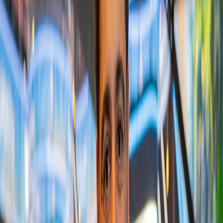
Au poker, on a toujours l'impression d'être malchanceux.
Beaucoup de joueurs qui possèdent un tracker se
plaignent de voir leur courbe d'EV leur montrer à quel
point ils déchattent. Mais il faut savoir relativiser. Cet
article vous explique comment mesurer votre chance
correctement.
À propos de l'auteur : Jonathan Perin, alias
Bandecdc
, est
un joueur passé professionnel de poker en 2016 après une
courte carrière dans la finance d'entreprise. Il est
spécialisé dans les tournois à petit ou moyen buy-in (de
5€ à 30€). En aout 2016, il rejoint l'équipe de coach de
Yohviral.fr et réalise les vidéos de tournois du
programme
Club Padawan
.
La méthode secrète de YoH ViraL
Découvrez dans cette vidéo gratuite les 2 piliers que YoH
ViraL (champion du monde 2025) utilise pour former des
joueurs gagnants depuis 2017.