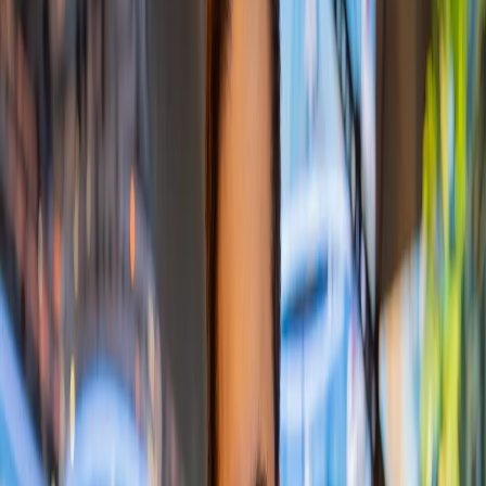
Le poker est bien plus qu'un simple jeu de cartes. C'est un
jeu qui met à l'épreuve non seulement vos
compétences
techniques
. Mais aussi votre maîtrise mentale et votre
capacité à gérer vos émotions. Dans cet article, nous
explorerons l'importance de la maîtrise mentale au poker.
Et aussi comment elle peut influencer vos performances
sur les tables.
Maîtrise mentale au poker :
L'importance de la maîtrise de soi
La maîtrise de soi est l'un des aspects les plus importants
du poker. Savoir garder son calme, même dans les
moments de pression et de tension, est essentiel pour
prendre les meilleures décisions possibles. Les joueurs qui
laissent leurs émotions prendre le dessus risquent de faire
des erreurs coûteuses. Et aussi de perdre des mains qu'ils