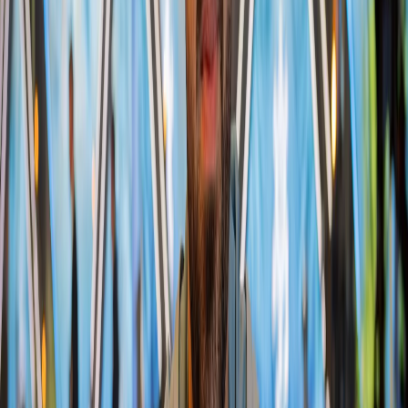
mouvements. Mais aussi à prendre des décisions plus
éclairées lors des prochaines mains.
Maîtrise mentale au poker : Gestion
des émotions
Le poker peut être un jeu émotionnellement intense. Les
joueurs peuvent ressentir beaucoup d'émotions, allant de
l'excitation à la frustration en passant par la peur et la
colère. Savoir gérer ces émotions est crucial pour rester
concentré et prendre des décisions rationnelles.
La gestion des émotions implique de ne pas se laisser
emporter par l'euphorie après une victoire ou la déception
après une défaite. Il est important de rester concentré sur
le jeu. Aussi, de ne pas laisser les émotions prendre le
dessus sur la logique et la stratégie. Lorsque vous vous
sentez submergé par l'émotion, prenez une pause pour
vous calmer et vous recentrer avant de continuer à jouer.
En outre, la gestion des émotions implique de ne pas