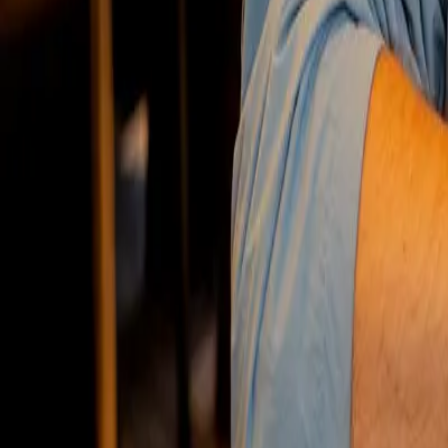
Démarrer gratuitement