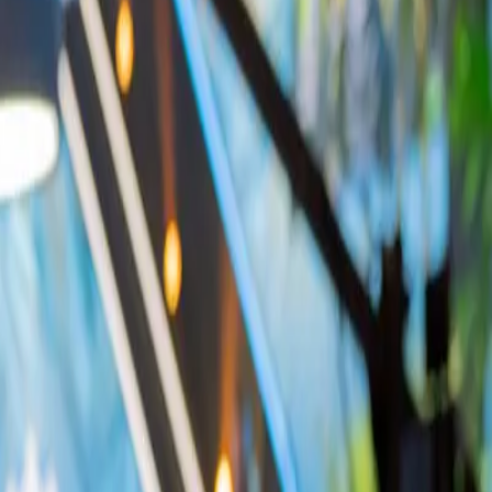
t d'abord, la plupart des joueurs de poker amateurs ont une
r des informations sur la force de leurs mains.
t Damon ? Cela ne fonctionne tout simplement pas en
ations pour fonder un jeu à court terme.
éellement utiles. Ou bien ils sont trop restreints et vous
ière pour tromper leurs adversaires et, dans le même temps,
, plutôt que sur les lectures de poker. Toutefois, si vous
utiles. Cependant, comme pour toutes les tells live, ces