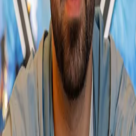
 joueur qui redresse sa posture pour jouer une main ou lorsqu
orte et se prépare à sortir l'artillerie lourde.
in forte. Les soupirs, les haussements d'épaules ou un visage
sse main, d'essayer de paraître faible. Un joueur qui hausse le
nt une main indique souvent une forte main. Il pose des questi
même que le chronomètre se déclenche. Tout cela peut indique
il peuvent se sentir à l'abri d'une révélation, mais ce n'est p
 à parler et à répondre aux questions.
et semblent peu sûrs d'eux. Un joueur qui se fige après avoir m