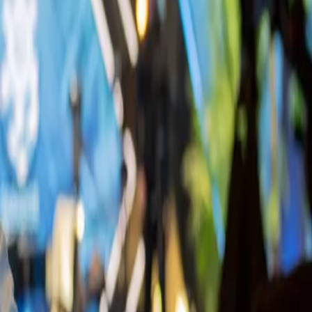
'il est dans une main a généralement quelque chose qui
 sombre indiquent très souvent une main très forte. C'est
s épaules et relance a généralement une main forte, alors ne
ons telles que "À qui le tour ?", "Pourquoi prenez-vous tant
r que le joueur est pressé d'empocher un bon pot.
as le cas. Souvent, le son de leur voix en dit long sur leur
isé, bluffe très souvent. Car il n'est pas facile de parler