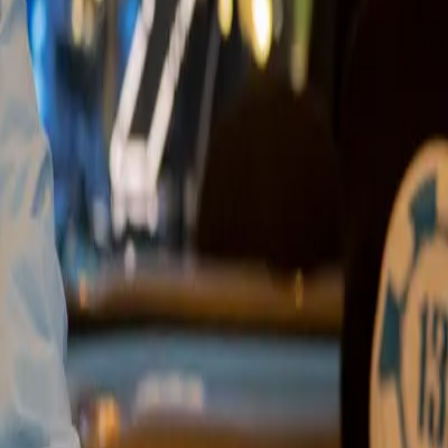
joueurs tombent dans le piège de ne protéger que s'ils sont
ent manipulent-ils leurs jetons ? Beaucoup jouent avec leurs
 peut-être checkent-ils et recheckent-ils leurs cartes à
st nerveux et probablement faible. S'il revérifie ses cartes
se ou qui gaspille des jetons a très souvent une main faible
'un bluff.
ent une main très forte. Juste après avoir vu la main, il
t qu'il se prépare à lancer l'action. Daniel Negreanu a
s sont probablement détendus car ils ont une grosse main et
la par inadvertance.