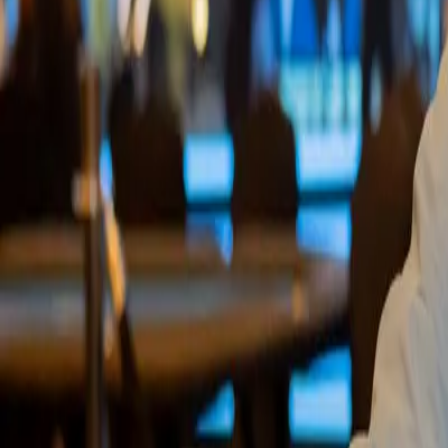
4. Manipulation des jetons et des cartes
Un joueur qui protège ses cartes fermées (en mettant un jet
forts. Ce tell devrait, par tous les moyens, être exploité 
jetons pour masquer leur nervosité ou leurs tremblements. Il 
Les joueurs qui prennent leurs jetons avant que l'action ne 
plusieurs reprises, car cela peut être un comportement ostenta
après avoir fait une grosse mise, c'est qu'il aime ce qu'il voit -
Les joueurs faibles dans cette main peuvent ne pas toucher l
et essaie de la compenser en se montrant très fort. Si un joue
5. Contact visuel et coup d'œil
Un joueur qui, après avoir vu ses cartes fermées, regarde im
pense à la taille de la mise à venir. Et regarde donc involont
Il en va de même si un joueur regarde ses jetons juste après la
également confirmé la même croyance dans sa Poker Maste
Puisque nous parlons de contact visuel, sachez que les joue
sont donc à l'aise pour établir un contact visuel. Les joueurs