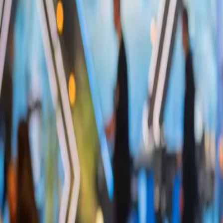
1. Posture et langage corporel redressés
Lorsque vous voyez ce tells vos yeux doivent s'illuminer. Un
l'intéresse au moins. Le plus souvent, il a même une main très f
Les joueurs qui agissent faiblement ont généralement une ma
un instinct naturel, lorsque l'on tente de dissimuler une gro
tombez pas dans ce piège !
2. Impatience
Un joueur qui se réveille soudainement et s'impatiente penda
de temps ?" ou vous incite à suivre ou à miser. Il se peut 
3. Silence brusque, paroles et voix
Les joueurs portant un sweat à capuche ou des lunettes de sole
main. Les joueurs qui ont une main forte ont plus de facilité
Les joueurs qui bluffent ont souvent peur de donner un indice 
quand on bluffe. Vous avez peur de déclencher un call.