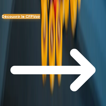
Coaching for Profit
— le programme signature de PokerPro
est dévoilé.
dévoilé
Découvrir le CFP
Voir