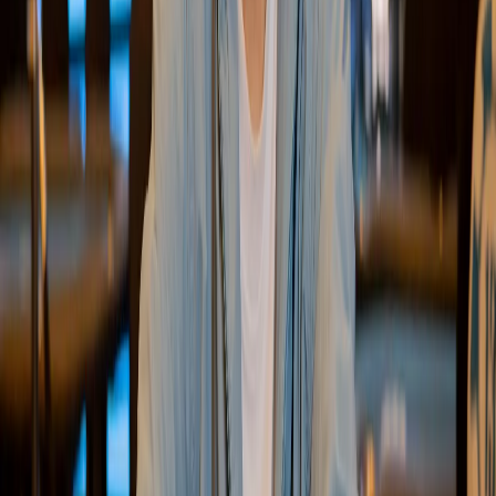
Voir la vidéo gratuite
#
stratégie
#
bluff
♠
♦
Prêt à transformer votre jeu ?
Rejoignez les 20 000+ joueurs qui ont choisi PokerPro pour
devenir gagnants au poker.
Démarrer gratuitement