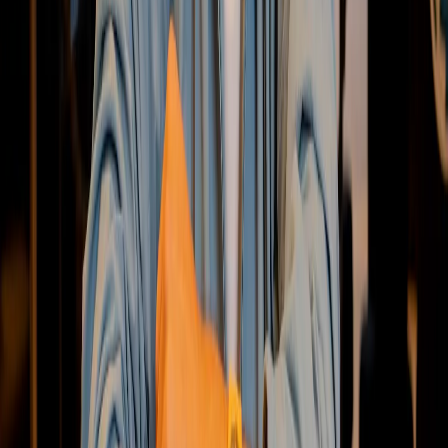
La première communauté de formation poker en France.
Devenez vraiment gagnant au poker.