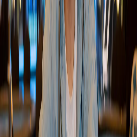
Voir les avis
20 000+
Joueurs formés
4.6/5
TrustPilot
1 800+
Vidéos stratégiques
2 000+
Membres Discord
La première communauté de formation poker en France.
Devenez vraiment gagnant au poker.