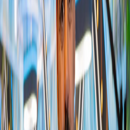
Ton rendez-vous tous les mardis ! Un "best-of" d'environ
20 minutes où sont repris les moments et les mains les
plus intéressantes des Clubs. Pas besoin d'être membre
d'un Club pour le visionner ;)
Au sommaire :
-
Léo : Review de Spins Promotionnels à 12,50€ sur
Partypoker (Club Elite)
-
Bastien : La Zoom en NL200 sur un site US : Black Chip
Poker (Partie 2) (Club Elite)
-
Willmaxx : Le meilleur bluff du tournoi... (Club Confirmé)
-
Quentin : Session live en Zoom 50/100 (Partie 1) (Club
Elite)
-
Thibaut : Ne pas être trop gourmand pour se faire caller
(Club Elite)
-
Matthew : Faut il call un 3bet avec une paire de 4 UTG
(Club Padawan)
-
Quentin : Bosser ses XR avec PIO Solver (GTO trainer)
(Partie 1) (Club Elite)
-
Bastien : Le respect des ranges en PLO 200 sur Unibet
(Club Elite)