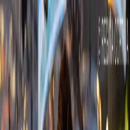
Se Former
Coaching
CFP
New
Blog
Guides Gratuits
Avis
Connexion
Commencer
♠
Formation PokerPRO 3
♦
Challenges
♣
Clubs
♥
Coaching
♛
CFP
— Coaching for Profit
Blog
Guides Gratuits
Avis
Connexion
Commencer
Accueil
/
Blog
/
Les spins promotionnels sur Partypoker
(Highlights #188)
Highlights
2 min
de lecture
Les spins promotionnels sur
Partypoker (Highlights #188)
Y
YoH ViraL