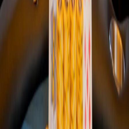
Se Former
Formation PokerPRO 3
Les Challenges
Les Clubs
Coaching
Coaching for Profit