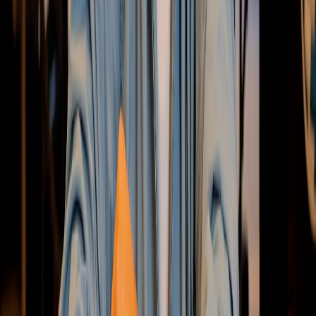
Voir les avis
20 000+