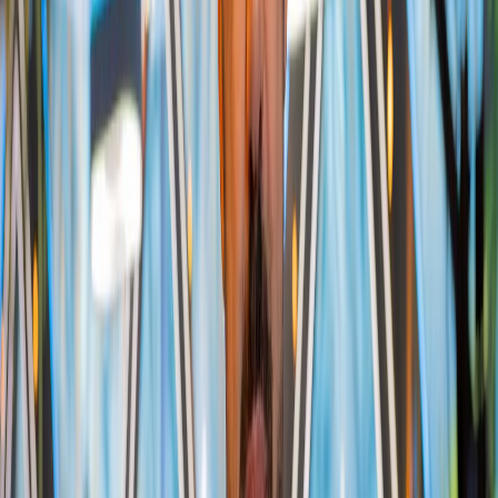
alors demandez-vous s'il est probable que le flop ait aidé
notre adversaire en fonction des mains ou de la range de
mains que nous pensons qu'il pourrait détenir ?
3. Quels sont les tirages sur le flop ?
Il est important de reconnaître les tirages potentiels qui se
trouvent sur le tableau et de considérer si le flop était
dangereux :
Flush Draw - Y a-t-il une possibilité de Flush sur le
flop ? c'est-à-dire : s'il y a 3 cartes de la même
couleur sur le flop alors quelqu'un pourrait avoir déjà
touché une Flush, s'il y a 2 cartes de la même couleur
sur le flop alors quelqu'un pourrait avoir un tirage
Flush.
Tirage quinte - est-ce que toutes les cartes du flop
sont proches les unes des autres pour donner la
chance à un adversaire de détenir une quinte, ou un
tirage quinte ?
Lorsque vous pensez que votre adversaire a un tirage