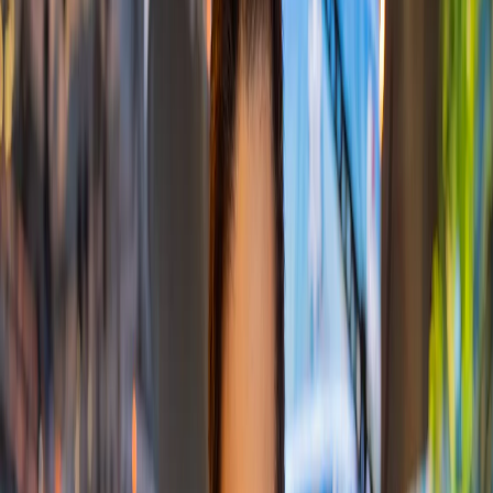
Hello la famille !
Aujourd’hui je voulais vous parler du jeu post flop. Une
partie à ne pas négliger surtout en Cash Game. Mais dans
chaque format nous allons nous retrouver dans des
situations post flop parfois compliquées.
C’est pour cela que nous devons travailler tous les
aspects du jeu et bien comprendre chaque partie du
déroulement d’une main. Cela vous aidera à améliorer
votre jeu et devenir un meilleur joueur de poker.
Nous avons déjà vu certains aspects du
jeu préflop
comme la création de ranges. Nous avons aussi pour nos
abonnés à PokerPRO 2 un solver intégré dans la formation
qui vous aidera à améliorer votre jeu préflop en vous
montrant quelles sont les meilleures mains à jouer selon le
jeu GTO.
Aujourd’hui nous allons parler du post flop. Voyons tout
d’abord des aspects techniques sur le jeu post flop GTO