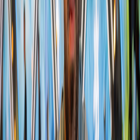
(c'est-à-dire qu'il a besoin d'une carte supplémentaire
pour compléter sa main), vous devez le faire payer pour
voir d'autres cartes, c'est une très mauvaise stratégie de
le laisser avoir une carte gratuite. La seule situation dans
laquelle vous pourriez le faire est si vous avez une main
encore plus forte que celle que vous pensez que votre
adversaire a en main et que vous voulez que votre
adversaire touche sa main pour que vous puissiez lui
soutirer plus d'argent.
4. Y a-t-il une paire sur le flop ?
Méfiez-vous d'un flop qui présente une paire du tableau,
par exemple Ad 8s Ac, ce type de flop ouvre de
nombreuses possibilités de mains fortes telles qu'un
brelan, un full ou même un carré dans de rares occasions.
Souvent, les autres joueurs se méfient également de ce
type de flop, et la première personne qui mise dans un tel
pot oblige souvent tout le monde à se coucher et
remporte le pot. Essayez donc de remporter le pot, mais si
on vous relance ou si vos adversaires indiquent une