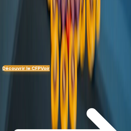
Le poker implique des risques financiers. Jouez de manière
responsable.
Site réalisé par
Dwenola.com
♠
Nouveau
Coaching for Profit
— le programme signature de PokerPro
est dévoilé.
dévoilé
Découvrir le CFP
Voir