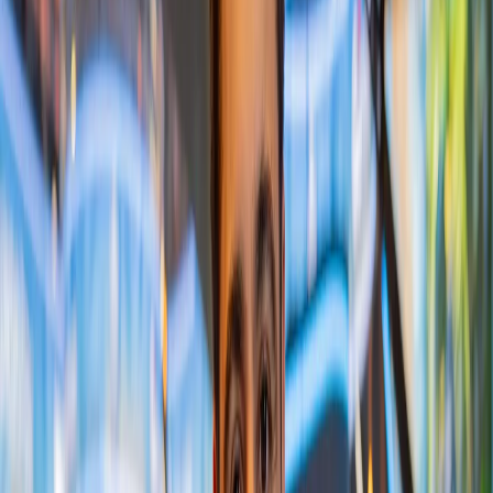
distingue par sa simplicité relative et sa profondeur
stratégique, offrant un mélange parfait de chance et de
compétence.
Dans le Texas Hold'em, chaque joueur reçoit deux cartes
privées (appelées "cartes fermées") qui lui appartiennent
et restent cachées des autres joueurs. Cinq cartes
communes sont distribuées face visible sur le "board".
Tous les joueurs dans le jeu utilisent leurs deux cartes en
combinaison avec les cinq cartes communes pour
chacune de leurs meilleures mains de poker possibles.
Le joueur avec la meilleure main, ou le dernier joueur
restant après que tous les autres ont passé, remporte le
pot.
Les règles de base du Texas Hold'em
Le Texas Hold'em se joue généralement avec une petite et
une grosse blinde pour encourager les mises. Le joueur à
gauche du bouton est la petite blinde et le joueur à sa
gauche est la grosse blinde. Les blinds sont des mises