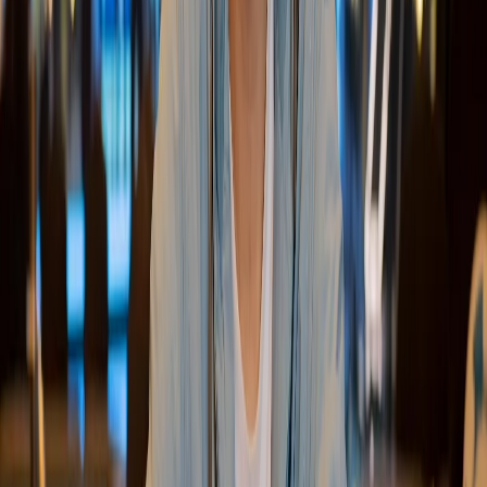
La rivière
La cinquième et dernière carte commune, s'appelle "rivière"
(ou river en anglais). C'est le dernier tour de mise.
Le showdown
Si deux joueurs ou plus sont encore en jeu après le dernier
tour de mise, un showdown a lieu. Les joueurs restants
montrent leurs cartes et le joueur avec la meilleure main de
cinq cartes remporte le pot.
Conclusion
Le Texas Hold'em peut sembler complexe au premier
abord, mais une fois que vous avez compris les règles de
base, vous découvrirez un jeu passionnant qui mélange
chance et
stratégie
. Que vous jouiez en ligne ou en
personne, avec des amis ou dans un casino, le Texas
Hold'em offre des heures de divertissement et peut même
vous aider à
développer vos compétences
en prise de