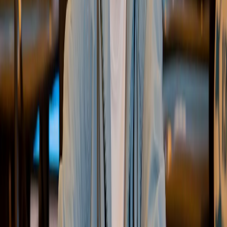
décision et en stratégie.
La méthode secrète de YoH ViraL
Découvrez dans cette vidéo gratuite les 2 piliers que YoH
ViraL (champion du monde 2025) utilise pour former des
joueurs gagnants depuis 2017.
Voir la vidéo gratuite
#
conseils
#
débutant
♠
♦
Prêt à transformer votre jeu ?
Rejoignez les 20 000+ joueurs qui ont choisi PokerPro pour
devenir gagnants au poker.
Démarrer gratuitement