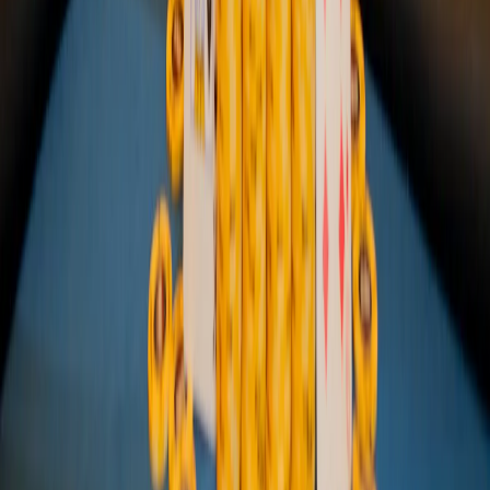
Se Former
Formation PokerPRO 3
Les Challenges
Les Clubs
Coaching
Coaching for Profit
Ressources
Guides Gratuits
Blog