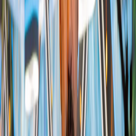
plus souvent. C’est mathématique.
Probabilité de victoire selon vos cartes en main
Toujours préflop, je vais maintenant vous donner les
probabilités de base de victoire selon vos cartes en main.