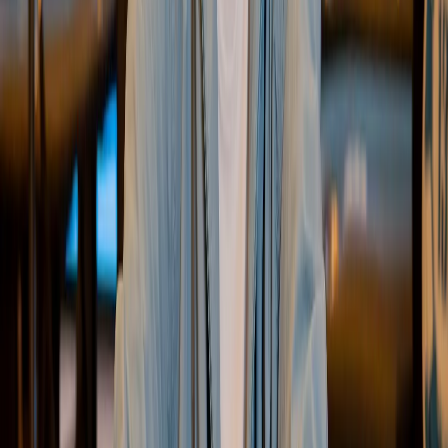
Vous pouvez tout simplement effectuer ce calcul:
multiplier par 2 le nombre d'outs pour obtenir le
pourcentage d'amélioration de votre main.
Si vous avez donc 8 outs après le flop, vous multipliez par
2 et cela vous donnera 16% de chances. En réalité vous
avez 17% de chances, mais ce calcul vous permet de vous
faire une idée rapidement si vous ne connaissez pas les
probabilités par cœur.
Conclusion
Vous le voyez, ces probabilités vous aideront à simplifier
votre prise de décision. Travaillez dessus pour vous
améliorer et vous verrez que vos résultats changeront.
Que la variance soit avec vous!
La méthode secrète de YoH ViraL