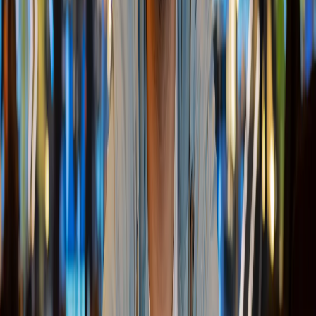
Vous le voyez, c’est très rare d’avoir un brelan ou un carré.
Ou de toucher une couleur. Ces probabilités vous aideront
aussi à mieux choisir vos cartes de départ.
N’oubliez pas que 90% des erreurs postflop viennent du
préflop. Donc des cartes que vous choisissez, des mises
que vous effectuez...
Servez-vous de ces probabilités pour mieux jouer vos
coups.
Probabilités d’amélioration de vos mains après
le flop