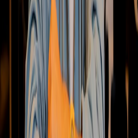
Voir les avis
20 000+
Joueurs formés
4.6/5
TrustPilot
1 800+
Vidéos stratégiques