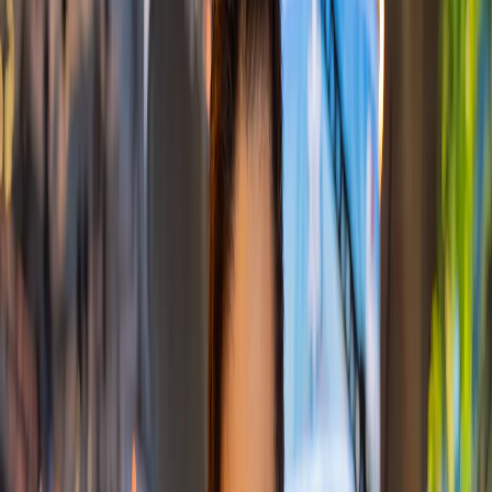
Hello la famille!
J’espère que vous allez bien malgré la situation sanitaire.
Comme vous le savez, cette semaine nous sortirons
PokerPRO 2. YoH travaille pour sortir énormément de
contenu et vous aurez plein de nouveautés sur cette
formation. Notamment la création de notre solver pour
vous aider à prendre de meilleures décisions préflop.
Aujourd’hui je voulais vous parler des probabilités de base
au poker. Comme vous le savez, le poker est beaucoup
basé sur des calculs mathématiques et les probabilités en
font partie.
Pour vous faciliter la tâche, il y a certaines probabilités de
base à connaître par cœur qui vont simplifier la tâche.
Je vais donc vous présenter celles à connaître par cœur
et vous expliquer un peu comment elles ont été calculées.