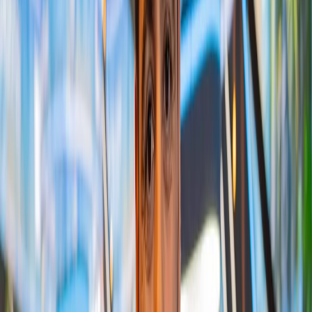
Comme vous pouvez le voir, il est très rare d’avoir une
paire d’As en main fermée. Vous avez seulement 0,45% de
chances d’avoir une paire d’As distribuée par le dealer.
Il y a seulement 6% de chances d’avoir une paire en main
et 23,5% de chances d’avoir une main avec deux cartes de
la même couleur.
Voilà pourquoi j’insiste et nos coachs insistent sur
l’importance de faire du volume. Vous trouverez très peu
de paires d’As en main ou de AK en main. Si vous faites du
volume, vous provoquez le fait d’avoir de meilleures cartes