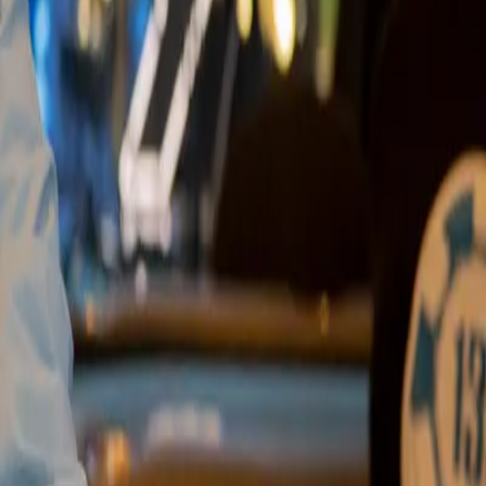
B et BB), ainsi qu'au joueur assis à la gauche de la grosse
 étant donné que la plupart des joueurs de la table sont en
tour du bouton - ils sont considérés comme des sièges de
is derniers sièges qui culminent avec le bouton.