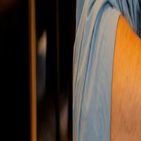
Vous pouvez miser, mais vous pouvez aussi checker derrière 
Cependant, si vous êtes le premier à agir, vous n'avez aucun
2. Contrôle du pot
Agir en dernier sur chaque street postflop vous permet génér
Si vous souhaitez jouer un petit pot et qu'un adversaire che
Si vous voulez jouer un plus gros pot, vous pouvez miser ou r
Lorsque vous n'êtes pas en position, vous ne pouvez pas che
pas non plus miser et être sûr que votre adversaire se couc
3. Plus d'opportunités de bluff
Avoir une position sur un adversaire est tellement précieux
En d'autres termes, la force de votre main peut être faible
plus fortes.
En suivant les meilleurs conseils de poker, cela se traduit pa