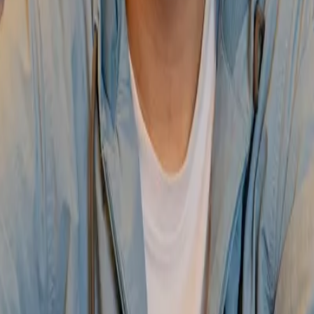
urs qui doivent placer à la fois la petite et la grosse blinde (S
".
 1) peut également être considéré comme une position précoce,
er avant le flop - après le joueur UTG et tous les autres au
 de mise après le flop.
eux ou trois sièges suivants à la table, jusqu'aux deux ou tro