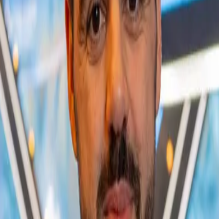
 un sujet PRIMORDIAL au poker, les positions à la table. Cela p
e de positions au poker que ce soit en
MTT
, Nitro ou
Cash Ga
 d’argent et nous allons expliquer pourquoi. Nous allons aussi 
portance de la position au poker.
évision, vous avez probablement remarqué comment la plupart
 les deux qui se battent pour le pot par la suite.
 ligne impliquant de meilleurs joueurs de poker, comme les pl
de poker entre amis ou dans des parties live à faible limite,
gner qu'un joueur sera "en position" postflop et pourra agir en