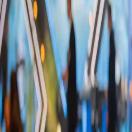
Si vous n'étiez pas attentif, vous pourriez penser que les jou
faux.
En effet, lorsqu'il s'agit de choisir les mains de départ au p
plus fréquemment lorsqu'ils peuvent avoir une position.
Ils agissent ainsi car ils savent qu'il y a de nombreux avanta
Noms des positions au poker : Les positi
Les places autour d'une table de Texas hold'em no-limit so
en début de position
position médiane
position tardive
L'emplacement du bouton et des blinds détermine chacune d'