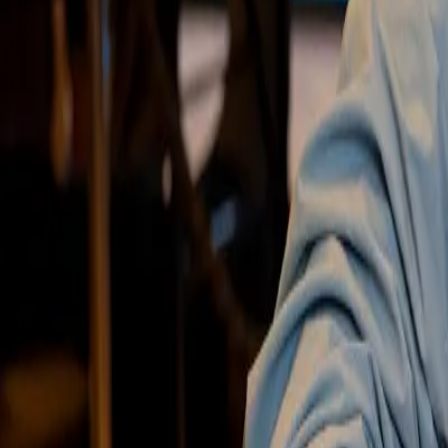
Il reste donc les sièges de "position tardive" (LP) qui compren
Bien sûr, dans les parties short-handed (par exemple, 6-max
Comme nous l'avons vu, les meilleurs joueurs de hold'em no-l
en position initiale.
Ce n'est pas une coïncidence s'ils gagnent aussi la plupart 
perdants nets lorsqu'ils jouent depuis une position précoce.
Voici une liste rapide de cinq raisons pour lesquelles le posi
1. Plus de cartes gratuites
Il y a des moments où, en jouant des mains à tirage, vous pr
Lorsque vous avez une position sur votre adversaire, vous ave
derrière pour voir la prochaine carte commune.
Disons que vous avez décidé de jouer des connecteurs asso
Votre adversaire, qui doit agir en premier, décide de checker