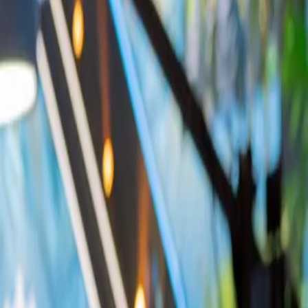
eut paraître évident ou même ridicule de s'attarder sur ce
me
.
voir les différentes positions et la stratégie à adapter à
 des mains de hold'em no-limit sont jouées en heads-up
us grands tournois de poker et les majors du dimanche.
 il ne restera souvent que deux joueurs au moment où les
 dernier sur toutes les streets, tandis que l'autre sera "hors