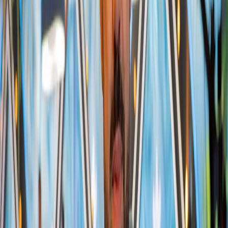
5. Poker live :
Maîtrisez les Tells :
Les
tells
sont des signaux subtils que les joueurs donnent
involontairement. Apprenez à les repérer et à les utiliser
pour ajuster votre jeu. Par exemple, un adversaire qui mise
rapidement peut indiquer une main forte.
6. Soyez Prêt pour l'Inattendu :
Les parties en live peuvent réserver des surprises.
Préparez-vous à faire face à des situations imprévues et à
ajuster votre stratégie en conséquence.
7. Gérez Votre Bankroll :
Même en live, la gestion de bankroll est cruciale. Évitez de
vous laisser emporter par l'excitation du jeu et respectez
votre budget.