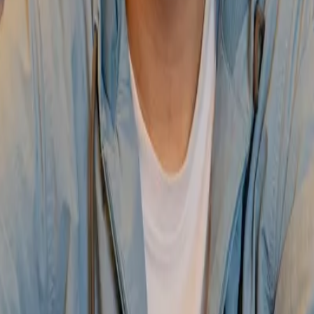
ts. En explorant ces différentes variantes, vous pouvez affine
u poker.
ViraL (champion du monde 2025) utilise pour former des joueu
devenir gagnants au poker.