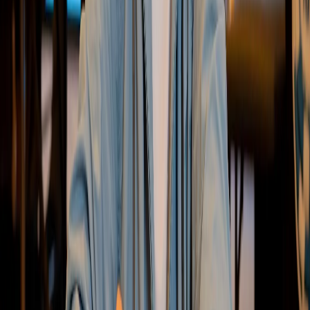
La première communauté de formation poker en France.
Devenez vraiment gagnant au poker.