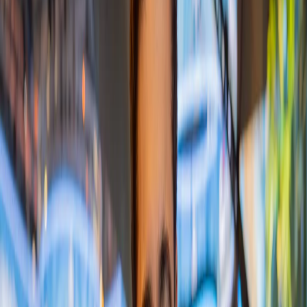
Dans le monde complexe du poker, la position que vous
occupez à la table est une variable cruciale qui influence
chaque décision que vous prenez. Savoir comment tirer
parti des différentes positions peut vous donner un
avantage significatif sur vos adversaires. Dans cet article
approfondi, nous allons explorer en détail les différentes
positions à la table de poker,. Aussi analyser leur impact
sur votre jeu et vous fournir des stratégies avancées pour
maximiser vos gains en fonction de chaque situation.
1. Position Précoce (Under the Gun -
UTG) :
La position UTG est considérée comme l'une des plus
délicates. Vous êtes le premier à agir après les cartes
distribuées, et vous manquez d'informations sur les
actions des autres joueurs. Jouez de manière prudente ici,