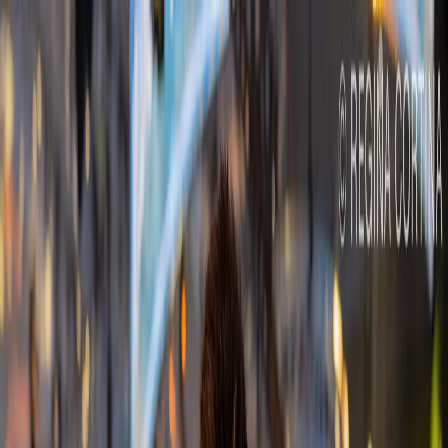
Se Former
Coaching
CFP
New
Blog
Guides Gratuits
Avis
Connexion
Commencer
♠
Formation PokerPRO 3
♦
Challenges
♣
Clubs
♥
Coaching
♛
CFP
— Coaching for Profit
Blog
Guides Gratuits
Avis
Connexion
Commencer
Accueil
/
Blog
/
Les Différentes Positions à la Table de Poker
Stratégie
3 min
de lecture
Les Différentes Positions à la Table de
Poker
Y
YoH ViraL
12 août 2023