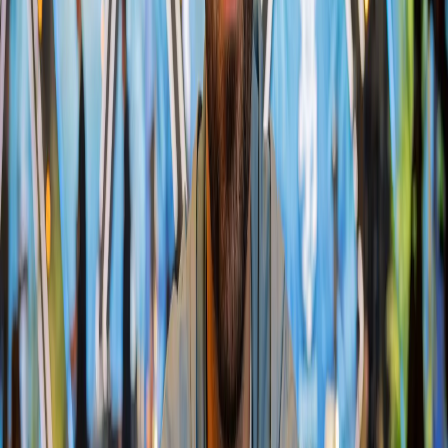
position tardive ou l'exploitation des tendances des
adversaires. Utilisez des lectures précises pour ajuster vos
décisions en conséquence.
Les Différentes Positions à la Table de
Poker :
Conclusion :
La maîtrise des différentes positions à la table de poker
est une compétence incontournable pour tout joueur
sérieux. En comprenant comment exploiter chaque
position, vous pouvez optimiser vos décisions et maximiser
vos gains. Pratiquez, analysez et
perfectionnez vos
compétences
pour devenir un joueur de poker complet et
redoutable à chaque siège de la table.
La méthode secrète de YoH ViraL
Découvrez dans cette vidéo gratuite les 2 piliers que YoH
ViraL (champion du monde 2025) utilise pour former des
joueurs gagnants depuis 2017.