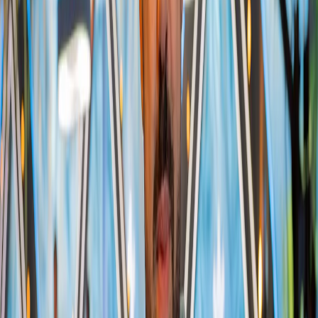
décisions plus informées. Ces positions sont idéales pour
voler les blinds, et vous pouvez même envisager des bluffs
plus fréquents en fonction des tendances de la table.
4. Positions de Blind (Small Blind et Big
Blind) :
Les positions de blind sont les plus défavorables, car vous
devez agir en premier après le flop et payer une mise avant
de voir vos cartes. Jouez de manière plus conservatrice ici,
en vous concentrant sur la défense de vos blinds avec des
mains solides. Ne vous laissez pas piéger dans des pots
coûteux sans des mains premium.
5. Les Différentes Positions à la Table
de Poker : Stratégies Avancées
En plus d'ajuster votre jeu en fonction de votre position,
vous pouvez également incorporer des stratégies plus
avancées, comme l'isolation des joueurs agressifs en