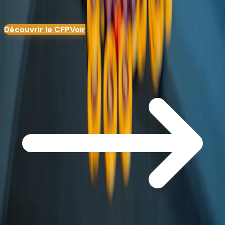
Coaching for Profit
— le programme signature de PokerPro
est dévoilé.
dévoilé
Découvrir le CFP
Voir